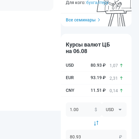
Для кого:
бухгалтеру
Все семинары
Курсы валют ЦБ
на 06.08
80.93 ₽
1,07
93.19 ₽
2,31
11.51 ₽
0,14
$
₽