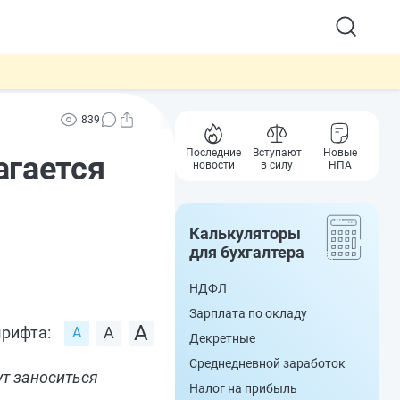
839
Последние
Вступают
Новые
агается
новости
в силу
НПА
Калькуляторы
для бухгалтера
НДФЛ
Зарплата по окладу
рифта:
Декретные
Среднедневной заработок
ут заноситься
Налог на прибыль