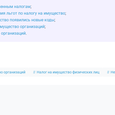
венным налогам
;
ия льгот по налогу на имущество
;
ество появились новые коды
;
имущество организаций
;
 организаций
.
во организаций
Налог на имущество физических лиц
Не