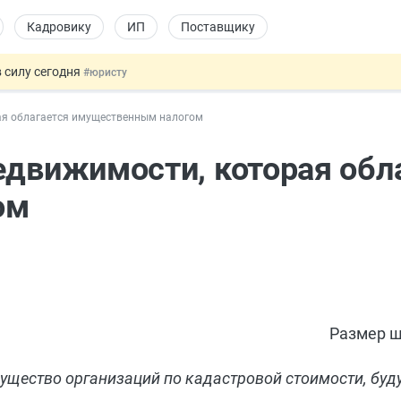
Кадровику
ИП
Поставщику
 силу сегодня
#юристу
 лоты электроники в госзакупках
#заказчику
ая облагается имущественным налогом
дов физлиц из недружественных стран
#бухгалтеру
йствительных сделках: инициатива
#юристу
едвижимости, которая обл
т заменить банковской гарантией
#бухгалтеру
ом
Размер ш
ущество организаций по кадастровой стоимости, буд