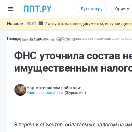
Бухгалтеру
Юристу
Новости:
7 августа: важные документы, вступающие в
00:01
Минпромторг предложил запретить смешанные
06.08
Главная
Бухгалтеру
ФНС уточнила состав недвижимости, котор
Опубликовано:
29 янв
аря
2026
Подписан указ об отмене спецрежима для вкла
06.08
Возврат денег за риелторские услуги при неде
06.08
ФНС уточнила состав н
Обеспечительный платёж СПОТ могу
06.08
Важно
имущественным налог
Над материалом работали:
Климашевская Алена
(
Журналист
)
В перечни объектов, облагаемых налогом на им