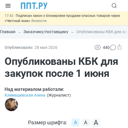
17:42
Подписан закон о блокировке продажи опасных товаров через
«Честный знак»
#новости
17:17
Дистанционную работу беременных пропишут в ТК РФ
#новости
Главная
Заказчику/поставщику
Опубликованы КБК для зак
16:02
Госпошлину за устранение ошибок в документах предлагают
отменить
#новости
15:25
Изменят правила контроля за подрядчиками ИЖС с эскроу-
Опубликовано:
28 мая 2026
440
счетами
#новости
11:31
Важно
Разработают единые критерии трудовых и ГПХ-
Опубликованы КБК для
отношений
#новости
закупок после 1 июня
Над материалом работали:
Климашевская Алена
(
Журналист
)
Размер шрифта: