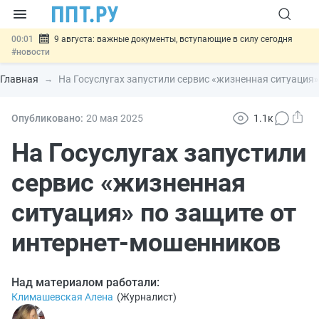
00:01
9 августа: важные документы, вступающие в силу сегодня
#новости
07.08
Подписан закон о блокировке продажи опасных товаров через
«Честный знак»
#новости
Главная
На Госуслугах запустили сервис «жизненная ситуация
07.08
Дистанционную работу беременных пропишут в ТК РФ
#новости
07.08
Госпошлину за устранение ошибок в документах предлагают
Опубликовано:
20 мая 2025
1.1к
отменить
#новости
07.08
Важно
Разработают единые критерии трудовых и ГПХ-
На Госуслугах запустили
отношений
#новости
сервис «жизненная
ситуация» по защите от
интернет-мошенников
Над материалом работали:
Климашевская Алена
(
Журналист
)