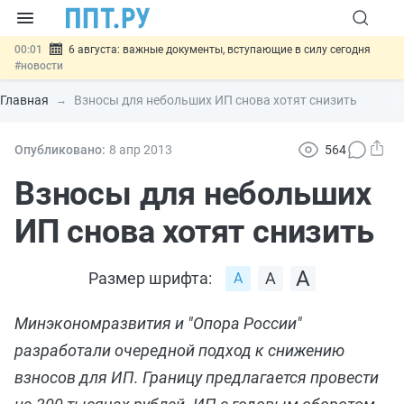
00:01
6 августа: важные документы, вступающие в силу сегодня
#новости
05.08
Обновили сообщения НПФ о договорах НПО и долгосрочных
сбережений
#новости
Главная
Взносы для небольших ИП снова хотят снизить
05.08
Мигрантам с судимостью запретят получать ВНЖ и
гражданство: закон подписан
#новости
05.08
Систему страхования вкладов распространили на электронные
Опубликовано:
8 апр
2013
564
кошельки
#новости
05.08
Важно
Подписан закон об упрощении госзакупок по 44-ФЗ
Взносы для небольших
#новости
ИП снова хотят снизить
Размер шрифта:
Минэкономразвития и "Опора России"
разработали очередной подход к снижению
взносов для ИП. Границу предлагается провести