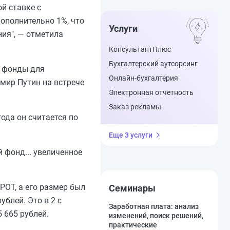
й ставке с
ополнительно 1%, что
Услуги
ия", — отметила
КонсультантПлюс
Бухгалтерский аутсорсинг
е фонды для
Онлайн-бухгалтерия
мир Путин на встрече
Электронная отчетность
Заказ рекламы
ода он считается по
Еще 3 услуги
 фонд... увеличенное
РОТ, а его размер был
Семинары
блей. Это в 2 с
Заработная плата: анализ
 665 рублей.
изменений, поиск решений,
практические