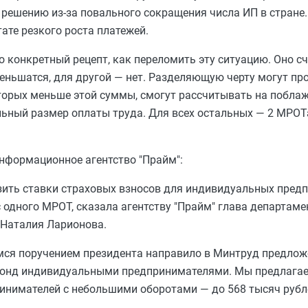
решению из-за повального сокращения числа ИП в стране
ате резкого роста платежей.
 конкретный рецепт, как переломить эту ситуацию. Оно с
еньшатся, для другой — нет. Разделяющую черту могут про
торых меньше этой суммы, смогут рассчитывать на поблаж
ьный размер оплаты труда. Для всех остальных — 2 МРОТа
нформационное агентство "Прайм":
зить ставки страховых взносов для индивидуальных пред
 одного МРОТ, сказала агентству "Прайм" глава департаме
 Наталия Ларионова.
мся поручением президента направило в Минтруд предлож
фонд индивидуальными предпринимателями. Мы предлага
инимателей с небольшими оборотами — до 568 тысяч рублей