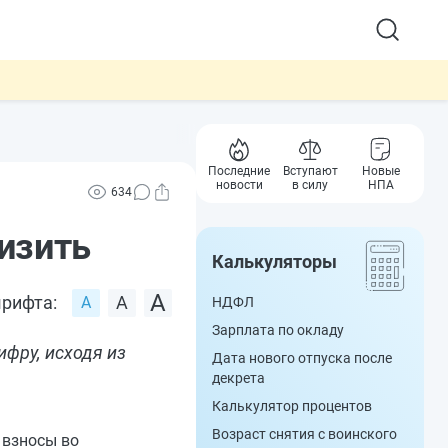
Последние
Вступают
Новые
новости
в силу
НПА
634
изить
Калькуляторы
рифта:
НДФЛ
Зарплата по окладу
фру, исходя из
Дата нового отпуска после
декрета
Калькулятор процентов
Возраст снятия с воинского
 взносы во