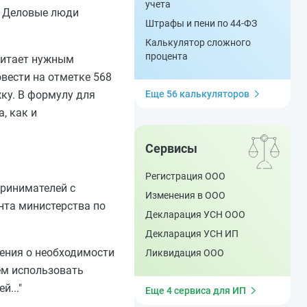
учета
. Деловые люди
Штрафы и пени по 44-ФЗ
Калькулятор сложного
процента
читает нужным
вести на отметке 568
ку. В формулу для
Еще 56 калькуляторов
, как и
Сервисы
Регистрация ООО
принимателей с
Изменения в ООО
нта министерства по
Декларация УСН ООО
Декларация УСН ИП
ения о необходимости
Ликвидация ООО
ем использовать
..."
Еще 4 сервиса для ИП