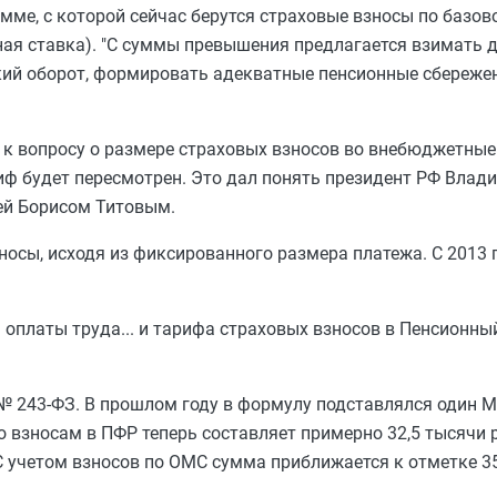
мме, с которой сейчас берутся страховые взносы по базово
ая ставка). "С суммы превышения предлагается взимать д
ий оборот, формировать адекватные пенсионные сбережен
я к вопросу о размере страховых взносов во внебюджетны
ф будет пересмотрен. Это дал понять президент РФ Влади
ей Борисом Титовым.
осы, исходя из фиксированного размера платежа. С 2013 г
оплаты труда... и тарифа страховых взносов в Пенсионный
№ 243-ФЗ. В прошлом году в формулу подставлялся один М
 взносам в ПФР теперь составляет примерно 32,5 тысячи ру
 учетом взносов по ОМС сумма приближается к отметке 35