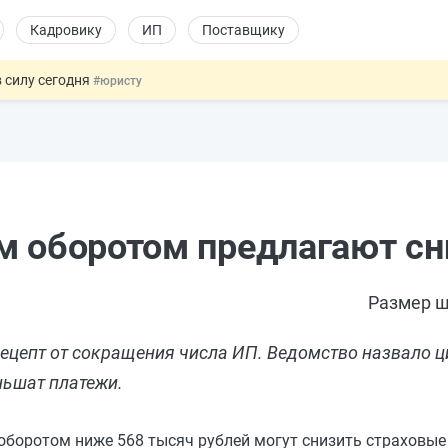
Кадровику
ИП
Поставщику
 силу сегодня
#юристу
долгосрочных сбережений
#бухгалтеру
НЖ и гражданство: закон подписан
#физлицу
 на электронные кошельки
#бухгалтеру
купок по 44-ФЗ
#заказчику
м оборотом предлагают сн
Размер ш
епт от сокращения числа ИП. Ведомство назвало ци
ньшат платежи.
боротом ниже 568 тысяч рублей могут снизить страховые