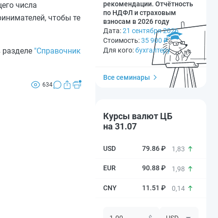
рекомендации. Отчётность
щего числа
по НДФЛ и страховым
ринимателей, чтобы те
взносам в 2026 году
Дата:
21 сентября 2026
Стоимость:
35 900
₽
в разделе
"Справочник
Для кого:
бухгалтеру
Все семинары
634
Курсы валют ЦБ
на 31.07
79.86 ₽
1,83
90.88 ₽
1,98
11.51 ₽
0,14
$