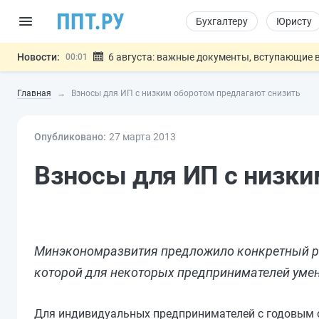
Бухгалтеру
Юристу
Новости:
6 августа: важные документы, вступающие в
00:01
Обновили сообщения НПФ о договорах НПО и 
05.08
Главная
Взносы для ИП с низким оборотом предлагают снизить
Мигрантам с судимостью запретят получать В
05.08
Систему страхования вкладов распространили
05.08
Опубликовано:
27 мар
та
Подписан закон об упрощении госза
2013
05.08
Важно
Взносы для ИП с низки
Минэкономразвития предложило конкретный рец
которой для некоторых предпринимателей уме
Для индивидуальных предпринимателей с годовым о