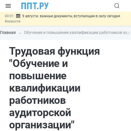
00:01
9 августа: важные документы, вступающие в силу сегодня
#новости
07.08
Подписан закон о блокировке продажи опасных товаров через
«Честный знак»
#новости
Главная
Обучение и повышение квалификации работников ауди
07.08
Дистанционную работу беременных пропишут в ТК РФ
#новости
Трудовая функция
07.08
Госпошлину за устранение ошибок в документах предлагают
отменить
#новости
07.08
Важно
Разработают единые критерии трудовых и ГПХ-
"Обучение и
отношений
#новости
повышение
квалификации
работников
аудиторской
организации"