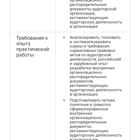
организационно-
распорядительные
документы аудиторской
организации,
регламентирующие
аудиторскую деятельность
в организации
Требования к
Анализировать, толковать
и систематизировать
опыту
нормы и требования
практической
нормативных правовых
работы
актов по аудиторской
деятельности, российский
и зарубежный опыт
разработки внутренних
организационно-
распорядительных
документов,
регламентирующих
аудиторскую деятельность
в организации
Подготавливать четкие,
понятные и грамотно
сформулированные
внутренние
организационно-
распорядительные
документы,
регламентирующие
аудиторскую деятельность
в организации,