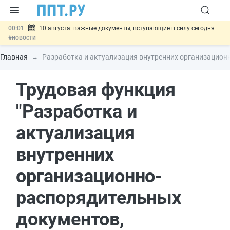
00:01
10 августа: важные документы, вступающие в силу сегодня
#новости
07.08
Подписан закон о блокировке продажи опасных товаров через
«Честный знак»
#новости
Главная
Разработка и актуализация внутренних организацион
07.08
Дистанционную работу беременных пропишут в ТК РФ
#новости
Трудовая функция
07.08
Госпошлину за устранение ошибок в документах предлагают
отменить
#новости
07.08
Важно
Разработают единые критерии трудовых и ГПХ-
"Разработка и
отношений
#новости
актуализация
внутренних
организационно-
распорядительных
документов,