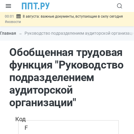
00:01
8 августа: важные документы, вступающие в силу сегодня
#новости
07.08
Подписан закон о блокировке продажи опасных товаров через
«Честный знак»
#новости
Главная
Руководство подразделением аудиторской организаци
07.08
Дистанционную работу беременных пропишут в ТК РФ
#новости
Обобщенная трудовая
07.08
Госпошлину за устранение ошибок в документах предлагают
отменить
#новости
07.08
Важно
Разработают единые критерии трудовых и ГПХ-
функция "Руководство
отношений
#новости
подразделением
аудиторской
организации"
Код
F