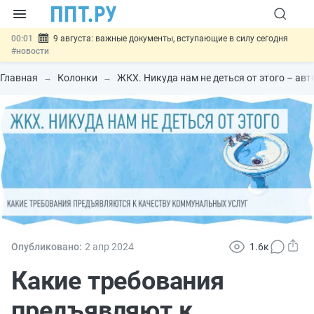
00:01
9 августа: важные документы, вступающие в силу сегодня
#новости
07.08
Подписан закон о блокировке продажи опасных товаров через
«Честный знак»
#новости
Главная
Колонки
ЖКХ. Никуда нам не деться от этого – а
07.08
Дистанционную работу беременных пропишут в ТК РФ
#новости
07.08
Госпошлину за устранение ошибок в документах предлагают
отменить
#новости
07.08
Важно
Разработают единые критерии трудовых и ГПХ-
отношений
#новости
Опубликовано:
2 апр
2024
1.6к
Какие требования
предъявляют к