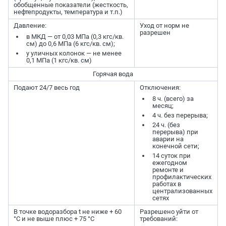
обобщенные показатели (жесткость,
нефтепродукты, температура и т.п.)
Давление:
Уход от норм не
разрешен
в МКД — от 0,03 МПа (0,3 кгс/кв.
см) до 0,6 МПа (6 кгс/кв. см);
у уличных колонок — не менее
0,1 МПа (1 кгс/кв. см)
Горячая вода
Подают 24/7 весь год
Отключения:
8 ч. (всего) за
месяц;
4 ч. без перерыва;
24 ч. (без
перерыва) при
аварии на
конечной сети;
14 суток при
ежегодном
ремонте и
профилактических
работах в
централизованных
сетях
В точке водоразбора t не ниже + 60
Разрешено уйти от
°C и не выше плюс + 75 °C
требований: