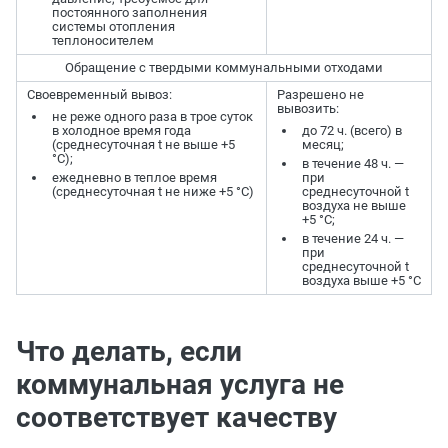
постоянного заполнения
системы отопления
теплоносителем
Обращение с твердыми коммунальными отходами
Своевременный вывоз:
Разрешено не
вывозить:
не реже одного раза в трое суток
в холодное время года
до 72 ч. (всего) в
(среднесуточная t не выше +5
месяц;
°C);
в течение 48 ч. —
ежедневно в теплое время
при
(среднесуточная t не ниже +5 °C)
среднесуточной t
воздуха не выше
+5 °C;
в течение 24 ч. —
при
среднесуточной t
воздуха выше +5 °C
Что делать, если
коммунальная услуга не
соответствует качеству