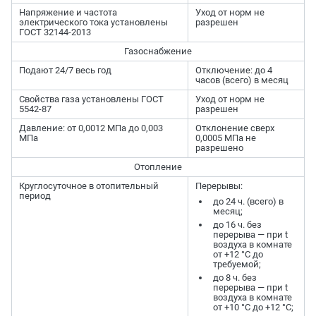
Напряжение и частота
Уход от норм не
электрического тока установлены
разрешен
ГОСТ 32144-2013
Газоснабжение
Подают 24/7 весь год
Отключение: до 4
часов (всего) в месяц
Свойства газа установлены ГОСТ
Уход от норм не
5542-87
разрешен
Давление: от 0,0012 МПа до 0,003
Отклонение сверх
МПа
0,0005 МПа не
разрешено
Отопление
Круглосуточное в отопительный
Перерывы:
период
до 24 ч. (всего) в
месяц;
до 16 ч. без
перерыва — при t
воздуха в комнате
от +12 °C до
требуемой;
до 8 ч. без
перерыва — при t
воздуха в комнате
от +10 °C до +12 °C;