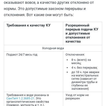
оказывают вовсе, а качество других отклонено от
нормы. Это допустимые законом перерывы и
отклонения. Вот какие они могут быть:
Требования к качеству КУ
Разрешенный
перерыв подачи КУ
и допустимые
отклонения от
качества
Холодная вода
Подают 24/7 весь год
Отключения:
8 ч. (всего) за
месяц;
4 ч. без перерыва;
до 18 ч. при аварии
на магистральных
сетях (зависит от
диаметра трубы и
глубины ее
заложения)
Требования к воде указаны в
Уход от норм не
СанПиН 1.2.3685-21
. Это
разрешен
органолептические свойства
(привкус, мутность и т. п.),