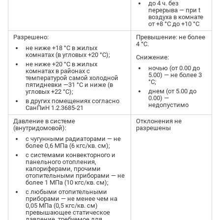
до 4 ч. без
перерыва — при t
воздуха в комнате
от +8 °C до +10 °C
Разрешено:
Превышение: не более
4 °C.
не ниже +18 °C в жилых
комнатах (в угловых +20 °C);
Снижение:
не ниже +20 °C в жилых
ночью (от 0.00 до
комнатах в районах с
5.00) — не более 3
температурой самой холодной
°C;
пятидневки —31 °C и ниже (в
днем (от 5.00 до
угловых +22 °C);
0.00) —
в других помещениях согласно
недопустимо
СанПиН 1.2.3685-21
Давление в системе
Отклонения не
(внутридомовой):
разрешены
с чугунными радиаторами — не
более 0,6 МПа (6 кгс/кв. см);
с системами конвекторного и
панельного отопления,
калориферами, прочими
отопительными приборами — не
более 1 МПа (10 кгс/кв. см);
с любыми отопительными
приборами — не менее чем на
0,05 МПа (0,5 кгс/кв. см)
превышающее статическое
давление, требуемое для