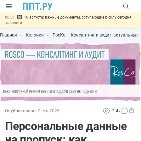
00:01
10 августа: важные документы, вступающие в силу сегодня
#новости
07.08
Подписан закон о блокировке продажи опасных товаров через
«Честный знак»
#новости
Главная
Колонки
РосКо — Консалтинг и аудит: актуальные 
07.08
Дистанционную работу беременных пропишут в ТК РФ
#новости
07.08
Госпошлину за устранение ошибок в документах предлагают
отменить
#новости
07.08
Важно
Разработают единые критерии трудовых и ГПХ-
отношений
#новости
Опубликовано:
9 сен
2025
2.4к
Персональные данные
на пропуск: как