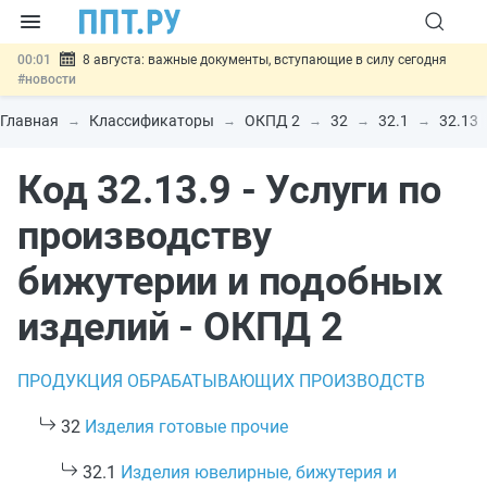
00:01
8 августа: важные документы, вступающие в силу сегодня
#новости
07.08
Подписан закон о блокировке продажи опасных товаров через
«Честный знак»
#новости
Главная
Классификаторы
ОКПД 2
32
32.1
32.13
07.08
Дистанционную работу беременных пропишут в ТК РФ
#новости
Код 32.13.9 - Услуги по
07.08
Госпошлину за устранение ошибок в документах предлагают
отменить
#новости
07.08
Важно
Разработают единые критерии трудовых и ГПХ-
производству
отношений
#новости
бижутерии и подобных
изделий - ОКПД 2
ПРОДУКЦИЯ ОБРАБАТЫВАЮЩИХ ПРОИЗВОДСТВ
32
Изделия готовые прочие
32.1
Изделия ювелирные, бижутерия и