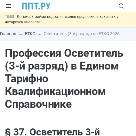
10:08
Договоры займа под залог жилья предложили заверять у
нотариуса
#новости
00:01
10 августа: важные документы, вступающие в силу сегодня
#новости
Главная
ЕТКС
Осветитель (3-й разряд) по ЕТКС 2026
07.08
Подписан закон о блокировке продажи опасных товаров через
«Честный знак»
#новости
Профессия Осветитель
07.08
Дистанционную работу беременных пропишут в ТК РФ
#новости
07.08
Важно
Разработают единые критерии трудовых и ГПХ-
(3-й разряд) в Едином
отношений
#новости
Тарифно
Квалификационном
Справочнике
§ 37. Осветитель 3-й