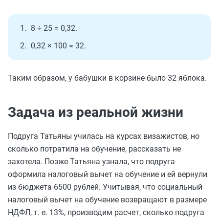
Шаг 3
. В ячейке A3 напишите «Общее требуемое
количество курьеров». В ячейку B3 введите
Главное действие: ввод формулы, которая
8 ÷ 25 = 0,32.
формулу: =B1/(B2/100).
рассчитает 100 процентов от 16
0,32 × 100 = 32.
ИТОГ:
расчет готов, Алине нужно набрать 30
Введите формулу. Она рассчитает 100 процентов
человек.
от 16 человек
Таким образом, у бабушки в корзине было 32 яблока.
ИТОГ:
расчет показал, что нужны еще 14 человек
И вот результат: требуется всего 30 курьеров
(всего 30 курьеров).
Задача из реальной жизни
Результат готов! И это 30
Подруга Татьяны училась на курсах визажистов, но
сколько потратила на обучение, рассказать не
захотела. Позже Татьяна узнала, что подруга
оформила налоговый вычет на обучение и ей вернули
из бюджета 6500 рублей. Учитывая, что социальный
налоговый вычет на обучение возвращают в размере
НДФЛ, т. е. 13%, производим расчет, сколько подруга