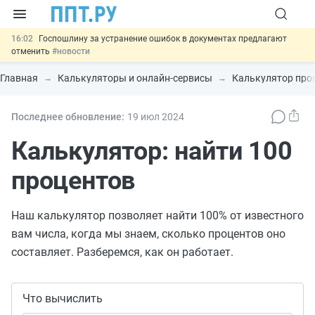
16:02
Госпошлину за устранение ошибок в документах предлагают
отменить
#новости
15:25
Изменят правила контроля за подрядчиками ИЖС с эскроу-
счетами
#новости
Главная
Калькуляторы и онлайн-сервисы
Калькулятор про
14:44
Минцифры предлагает запретить рассылку смс детям
#новости
14:02
Основания для выдворения иностранцев из России стало
Последнее обновление:
19 июл
2024
больше
#новости
11:31
Важно
Разработают единые критерии трудовых и ГПХ-
Калькулятор: найти 100
отношений
#новости
процентов
Наш калькулятор позволяет найти 100% от известного
вам числа, когда мы знаем, сколько процентов оно
составляет. Разберемся, как он работает.
Что вычислить