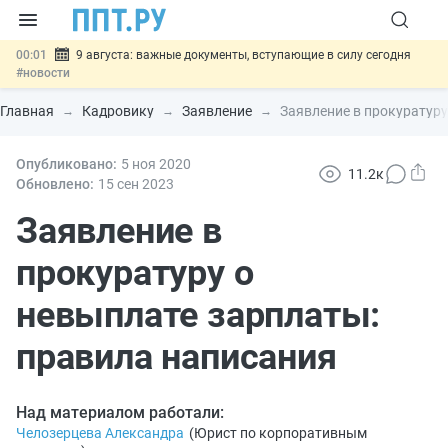
00:01
9 августа: важные документы, вступающие в силу сегодня
#новости
07.08
Подписан закон о блокировке продажи опасных товаров через
«Честный знак»
#новости
Главная
Кадровику
Заявление
Заявление в прокуратуру
07.08
Дистанционную работу беременных пропишут в ТК РФ
#новости
07.08
Опубликовано:
Госпошлину за устранение ошибок в документах предлагают
5 ноя
2020
11.2к
отменить
#новости
Обновлено:
15 сен
2023
07.08
Важно
Разработают единые критерии трудовых и ГПХ-
отношений
Заявление в
#новости
прокуратуру о
невыплате зарплаты:
правила написания
Над материалом работали:
Челозерцева Александра
(
Юрист по корпоративным