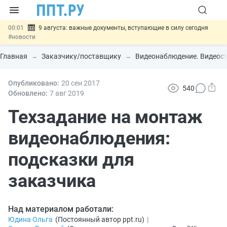
00:01
9 августа: важные документы, вступающие в силу сегодня
#новости
07.08
Подписан закон о блокировке продажи опасных товаров через
«Честный знак»
#новости
Главная
Заказчику/поставщику
Видеонаблюдение. Видеос
07.08
Дистанционную работу беременных пропишут в ТК РФ
#новости
07.08
Опубликовано:
Госпошлину за устранение ошибок в документах предлагают
20 сен
2017
540
отменить
#новости
Обновлено:
7 авг
2019
07.08
Важно
Разработают единые критерии трудовых и ГПХ-
отношений
Техзадание на монтаж
#новости
видеонаблюдения:
подсказки для
заказчика
Над материалом работали:
Юдина Ольга
(
Постоянный автор ppt.ru
)
|