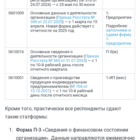
репутации организации) (№ 316 от
24.07.2024) — с 25 мая по 30 июня
0601009
Основные данные о деятельности
1-
организации (
Приказ Росстата №
Предприятие
349 от 22.07.2025
) — с 1 марта по 15
Подробнее:
апреля. Новая форма действует с
заполняем и
отчетности за 2025 год
сдаем форму
1-
предприятие
0610016
Основные сведения о
П-5(м)
деятельности организации (
Приказ
Росстата № 365 от 31.07.2023
) — с 1
по 10-й рабочий день после
отчетного квартала
0610001
Сведения о производстве
1-ИП (мес)
продукции индивидуальным
предпринимателем (
№ 704 от
13.10.2021
) — с 1 по 10-й рабочий
день после отчетного месяца
Кроме того, практически все респонденты сдают
такие статформы:
Форма П-3
«Сведения о финансовом состоянии
организации». Данные направляются ежемесячно