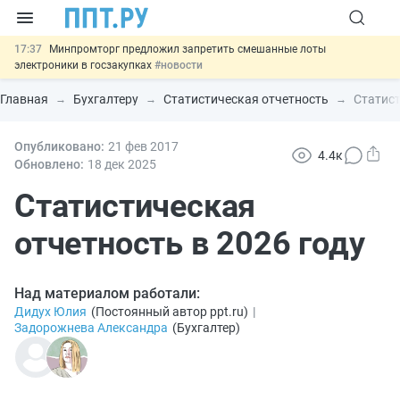
17:37
Минпромторг предложил запретить смешанные лоты
электроники в госзакупках
#новости
17:13
Подписан указ об отмене спецрежима для вкладов физлиц из
недружественных стран
#новости
Главная
Бухгалтеру
Статистическая отчетность
Статист
16:30
Возврат денег за риелторские услуги при недействительных
сделках: инициатива
#новости
15:51
Опубликовано:
МВД запускает автоматическое аннулирование патента
21 фев
2017
4.4к
иностранцев за неуплату НДФЛ
#новости
Обновлено:
18 дек
2025
13:48
Важно
Обеспечительный платёж СПОТ могут заменить
банковской гарантией
Статистическая
#новости
отчетность в 2026 году
Над материалом работали:
Дидух Юлия
(
Постоянный автор ppt.ru
)
|
Задорожнева Александра
(
Бухгалтер
)