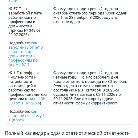
12-Ф
№ 57-Т — о
Форму сдают один раз в 2 года, за
заработной плате
октябрь отчетного периода. Срок сдачи
работников по
— с 1 по 28 ноября. В 2026 году этот
профессиям и
отчет не сдают
должностям
(приказ № 348 от
22.07.2025)
Подробнее:
как
заполнить отчет о
зарплате по
должностям и
профессиям по
форме 57-Т
№ 1-Т (проф) — о
Форму сдают один раз в 2 года, за
численности и
четные годы — с 1-го рабочего дня
потребности
после отчетного периода по 30 ноября.
организаций в
Респонденты отчитываются по
работниках по
состоянию на 31 октября. В 2026-м
профессиональным
будем отчитываться с 02.11.2026 по
группам (
приказ №
30.11.2026. Ближе к сроку сдачи
338 от 31.07.2024
)
отчетности форму скорректируют
Подробнее:
как
заполнить форму 1-
Т (проф)
Полный календарь сдачи статистической отчетности