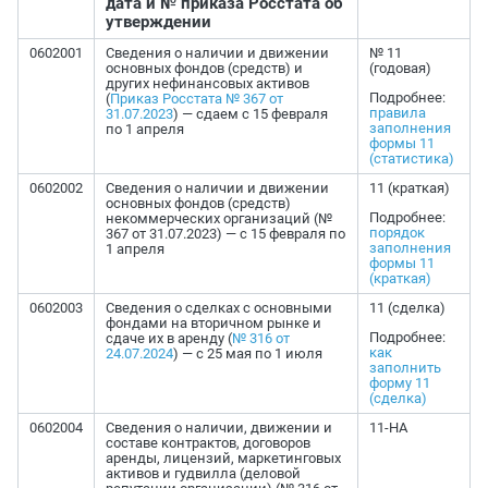
дата и № приказа Росстата об
утверждении
0602001
Сведения о наличии и движении
№ 11
основных фондов (средств) и
(годовая)
других нефинансовых активов
Подробнее:
(
Приказ Росстата № 367 от
правила
31.07.2023
) — сдаем с 15 февраля
заполнения
по 1 апреля
формы 11
(статистика)
0602002
Сведения о наличии и движении
11 (краткая)
основных фондов (средств)
Подробнее:
некоммерческих организаций (№
порядок
367 от 31.07.2023) — с 15 февраля по
заполнения
1 апреля
формы 11
(краткая)
0602003
Сведения о сделках с основными
11 (сделка)
фондами на вторичном рынке и
Подробнее:
сдаче их в аренду (
№ 316 от
как
24.07.2024
) — с 25 мая по 1 июля
заполнить
форму 11
(сделка)
0602004
Сведения о наличии, движении и
11-НА
составе контрактов, договоров
аренды, лицензий, маркетинговых
активов и гудвилла (деловой