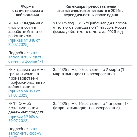
Форма
Календарь предоставления
статистического
статистической отчетности в 2026 г.: ​​​
наблюдения
периодичность и сроки сдачи
№ 1-Т «Сведения о
За 2025 год — с 1-го рабочего дня после
численности и
отчетного периода по 31 января. Новая
заработной плате
форма действует с отчета за 2025 год
работников»
(
приказ № 348 от
22.07.2025
)
Подробнее:
как
заполнить и сдать
отчет по форме 1-Т
№ 7-травматизм — о
За 2025 г. — с 20 февраля по 2 марта (1
травматизме на
марта выпадает на воскресенье)
производстве и
профессиональных
заболеваниях
(
приказ № 361 от
31.07.2023
)
№ 12-Ф — об
За 2025 г. — с 16 февраля по 1 апреля (14
использовании
февраля выпадает на воскресенье)
денежных средств
(
приказ № 536 от
29.07.2022
)
Подробнее:
как
заполнить форму