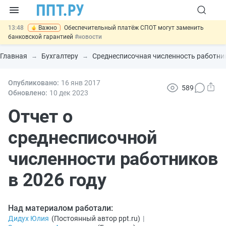
13:48
Важно
Обеспечительный платёж СПОТ могут заменить
банковской гарантией
#новости
12:17
Защита от сталкинга: доработанный законопроект направлен в
Правительство
#новости
Главная
Бухгалтеру
Среднесписочная численность работни
11:23
Минпромторг предлагает новые формы сертификата и
декларации о соответствии
#новости
10:09
Опубликовано:
Риск атак БПЛА можно учитывать при оценке профрисков
16 янв
2017
589
#новости
Обновлено:
10 дек
2023
14:21
На оплату эвакуации автомобиля предложили давать скидку
#новости
Отчет о
среднесписочной
численности работников
в 2026 году
Над материалом работали:
Дидух Юлия
(
Постоянный автор ppt.ru
)
|