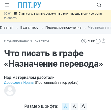
00:01
7 августа: важные документы, вступающие в силу сегодня
#новости
06.08
Минпромторг предложил запретить смешанные лоты
электроники в госзакупках
#новости
Главная
Бухгалтеру
Платежное поручение
Что писать в
06.08
Подписан указ об отмене спецрежима для вкладов физлиц из
недружественных стран
#новости
06.08
Возврат денег за риелторские услуги при недействительных
Опубликовано:
31 окт
2024
2.8к
сделках: инициатива
#новости
06.08
Важно
Обеспечительный платёж СПОТ могут заменить
Что писать в графе
банковской гарантией
#новости
«Назначение перевода»
Над материалом работали:
Дорофеева Ирина
(
Постоянный автор ppt.ru
)
Размер шрифта: