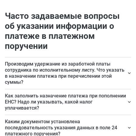
Часто задаваемые вопросы
об указании информации о
платеже в платежном
поручении
Производим удержание из заработной платы
сотрудника по исполнительному листу. Что указать
в назначении платежа при перечислении этой
суммы?
Согласно
приложению № 1 к Положению ЦБ № 762-П
в
Как заполнить назначение платежа при пополнении
этом случае в поле 24 указывают: //ВЗС//сумма
ЕНС? Надо ли указывать, какой налог
уплачивается?
цифрами//. Копейки указываются через знак тире. Как
сформулировать текстовую часть, мы рассказали в
При перечислении единого налогового платежа в поле
Каким документом установлена
статье.
24 достаточно указать «Пополнение ЕНС», поскольку
последовательность указания данных в поле 24
платежного поручения?
ФНС самостоятельно распределяет поступившие на