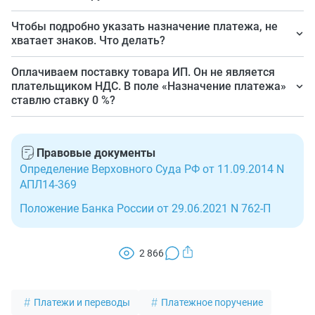
ЕНС суммы. Однако, если вам это удобно, дополните
Никаким. К форматированию текста жестких
Чтобы подробно указать назначение платежа, не
назначение перевода указанием наименования
требований нет. Положение ЦБ № 762-П нормирует
хватает знаков. Что делать?
уплачиваемого налога.
состав указываемых данных, но не
Да, размер текста в поле 24 ограничен 210
Оплачиваем поставку товара ИП. Он не является
последовательность их указания.
символами. В них «не входит» указание суммы
плательщиком НДС. В поле «Назначение платежа»
ставлю ставку 0 %?
перевода, ставки и суммы НДС. Чтобы вместить всю
необходимую информацию, применяйте сокращения
Если ваш ИП не является плательщиком НДС, то в
слов, главное, чтобы они соответствовали деловой
поле 24 следует указать «Без НДС» или «НДС не
Правовые документы
практике: дополнительное соглашение — ДС, счет-
облагается». Ставка 0 % не является аналогом этих
Определение Верховного Суда РФ от 11.09.2014 N
фактура — СФ и т.д.
формулировок.
АПЛ14-369
Положение Банка России от 29.06.2021 N 762-П
2 866
Платежи и переводы
Платежное поручение