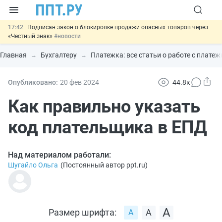
17:42
Подписан закон о блокировке продажи опасных товаров через
«Честный знак»
#новости
17:17
Дистанционную работу беременных пропишут в ТК РФ
#новости
Главная
Бухгалтеру
Платежка: все статьи о работе с плат
16:02
Госпошлину за устранение ошибок в документах предлагают
отменить
#новости
15:25
Изменят правила контроля за подрядчиками ИЖС с эскроу-
Опубликовано:
20 фев
2024
44.8к
счетами
#новости
11:31
Важно
Разработают единые критерии трудовых и ГПХ-
Как правильно указать
отношений
#новости
код плательщика в ЕПД
Над материалом работали:
Шугайло Ольга
(
Постоянный автор ppt.ru
)
Размер шрифта: