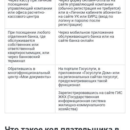
Через кассу при личном
Через форму онлайн-оплаты на
посещении
сайте управляющей компании
управляющей компании
(обычно регистрация не требуется)
или офиса расчетно-
или в «Личном кабинете абонента»
кассового центра
на сайте УК или ЕИРЦ (вход по
логину и паролю после
регистрации)
При посещении любого
Через мобильное приложение
отделения банка, где
обслуживающего банка или на
обслуживается
сайте банка онлайн
собственник или
ответственный
квартиросъемщик, или
через банковский
терминал
Обратившись в
На портале Госуслуги, в
многофункциональный
приложении «Госуслуги Дом» или
центр «Мои документы»
на региональных сайтах госуслуг,
предусматривающих такой
функционал
Зарегистрировавшись на сайте ГИС
ЖКХ (Государственная
информационная система
жилищно-коммунального
хозяйства)
Что такое код плательщика в