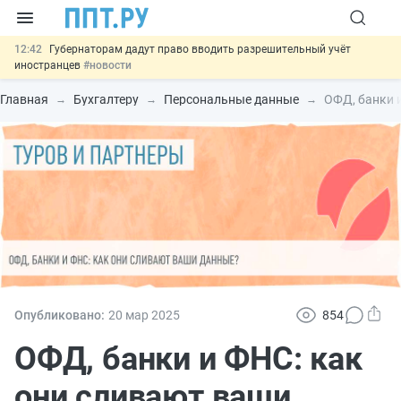
12:42
Губернаторам дадут право вводить разрешительный учёт
иностранцев
#новости
12:05
ФНС изменит правила рассмотрения жалоб на налоговые
органы
#новости
Главная
Бухгалтеру
Персональные данные
ОФД, банки 
11:31
Важно
Разработают единые критерии трудовых и ГПХ-
отношений
#новости
10:48
Ужесточат наказание за мошенничество в отношении военных и
ветеранов
#новости
13:16
Могут разрешить использование персональных данных россиян
для обучения ИИ
#новости
Опубликовано:
20 мар
2025
854
ОФД, банки и ФНС: как
они сливают ваши