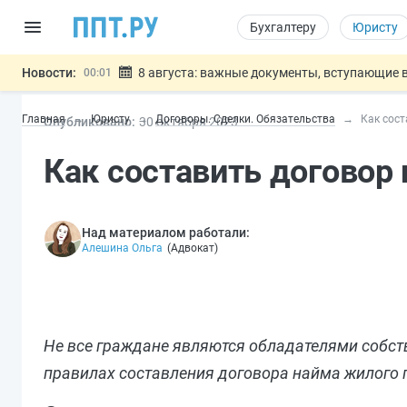
Бухгалтеру
Юристу
Новости:
8 августа: важные документы, вступающие в
00:01
Подписан закон о блокировке продажи опасны
07.08
Главная
Юристу
Договоры. Сделки. Обязательства
Как сос
Опубликовано:
30 окт
ября
2023
Дистанционную работу беременных пропишут 
07.08
Госпошлину за устранение ошибок в документ
07.08
Как составить договор
Разработают единые критерии труд
07.08
Важно
Над материалом работали:
Алешина Ольга
(
Адвокат
)
Не все граждане являются обладателями собст
правилах составления договора найма жилого