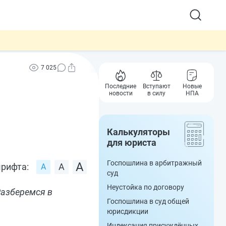
7 025
Последние
Вступают
Новые
новости
в силу
НПА
Калькуляторы
для юриста
Госпошлина в арбитражный
рифта:
суд
Неустойка по договору
Разберемся в
Госпошлина в суд общей
юрисдикции
Индексация присуждённых