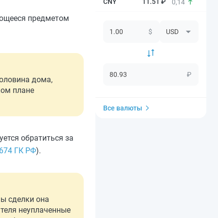
11.51 ₽
0,14
яющееся предметом
$
₽
половина дома,
ком плане
Все валюты
уется обратиться за
 674 ГК РФ
).
ы сделки она
ателя неуплаченные