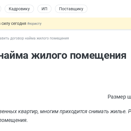
Кадровику
ИП
Поставщику
 силу сегодня
#юристу
х товаров через «Честный знак»
#юристу
тавить договор найма жилого помещения
в ТК РФ
#кадровику
ах предлагают отменить
#физлицу
 найма жилого помещения
овых и ГПХ-отношений
#кадровику
Размер ш
венных квартир, многим приходится снимать жилье. 
 помещения.