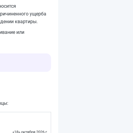
носится
причиненного ущерба
дении квартиры.
ивание или
зцы:
«18» октября 2026 г.