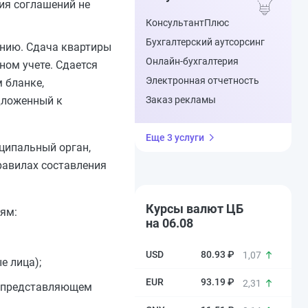
ия соглашений не
КонсультантПлюс
Бухгалтерский аутсорсинг
анию. Сдача квартиры
Онлайн-бухгалтерия
ном учете. Сдается
Электронная отчетность
 бланке,
дложенный к
Заказ рекламы
Еще 3 услуги
ципальный орган,
равилах составления
Курсы валют ЦБ
ям:
на 06.08
80.93 ₽
1,07
е лица);
93.19 ₽
2,31
, представляющем