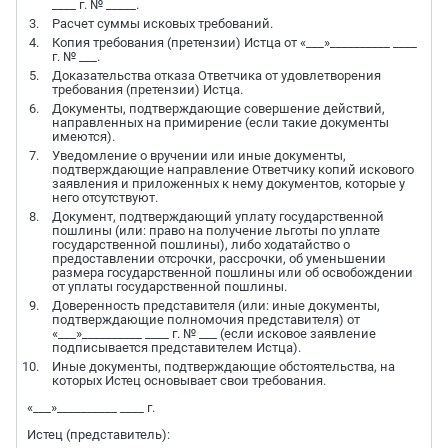
____ г. № _____.
Расчет суммы исковых требований.
Копия требования (претензии) Истца от «___»__________ ____
г. № ___.
Доказательства отказа Ответчика от удовлетворения
требования (претензии) Истца.
Документы, подтверждающие совершение действий,
направленных на примирение (если такие документы
имеются).
Уведомление о вручении или иные документы,
подтверждающие направление Ответчику копий искового
заявления и приложенных к нему документов, которые у
него отсутствуют.
Документ, подтверждающий уплату государственной
пошлины (или: право на получение льготы по уплате
государственной пошлины), либо ходатайство о
предоставлении отсрочки, рассрочки, об уменьшении
размера государственной пошлины или об освобождении
от уплаты государственной пошлины.
Доверенность представителя (или: иные документы,
подтверждающие полномочия представителя) от
«___»__________ ____ г. № ___ (если исковое заявление
подписывается представителем Истца).
Иные документы, подтверждающие обстоятельства, на
которых Истец основывает свои требования.
«___»__________ ____ г.
Истец (представитель):