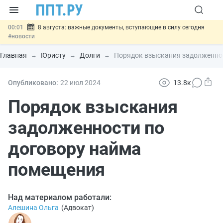
00:01
8 августа: важные документы, вступающие в силу сегодня
#новости
07.08
Подписан закон о блокировке продажи опасных товаров через
«Честный знак»
#новости
Главная
Юристу
Долги
Порядок взыскания задолженно
07.08
Дистанционную работу беременных пропишут в ТК РФ
#новости
07.08
Госпошлину за устранение ошибок в документах предлагают
Опубликовано:
22 июл
2024
13.8к
отменить
#новости
07.08
Важно
Разработают единые критерии трудовых и ГПХ-
Порядок взыскания
отношений
#новости
задолженности по
договору найма
помещения
Над материалом работали:
Алешина Ольга
(
Адвокат
)