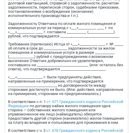
долговой квитанцией, справкой о задолженности, расчетом
задолженности, перепиской сторон, судебными приказами,
постановлениями о возбуждении (окончании)
исполнительного производства и т.п.).
Задолженность Ответчика по оплате жилого помещения и
коммунальных услуг за период с «___»__________ ____ г. по
«___»__________ ____ г. составила ___________ (______________)
рублей, что подтверждается _________________________________.
Требование (претензию) Истца от «___»__________ ____ г. № _____
об оплате в срок до _____________ задолженности за жилое
помещение и коммунальные услуги в размере ___________
(______________) рублей с предупреждением о возможном
выселении Ответчик добровольно не удовлетворил,
сославшись на _____________________________ (или: осталось без
ответа), что подтверждается _________________________.
«___»__________ ____ г. были предприняты действия,
направленные на примирение, что подтверждается
___________________________, но договоренности между
сторонами достигнуто не было. (Или: действия, направленные
на примирение, сторонами не предпринимались.)
В соответствии с п. 1
ст. 671 Гражданского кодекса Российской
Федерации
по договору найма жилого помещения одна
сторона — собственник жилого помещения или
управомоченное им лицо (наймодатель) обязуется
предоставить другой стороне (нанимателю) жилое помещение
за плату во владение и пользование для проживания в нем.
В соответствии с ч. 3
ст. 678 Гражданского кодекса Российской