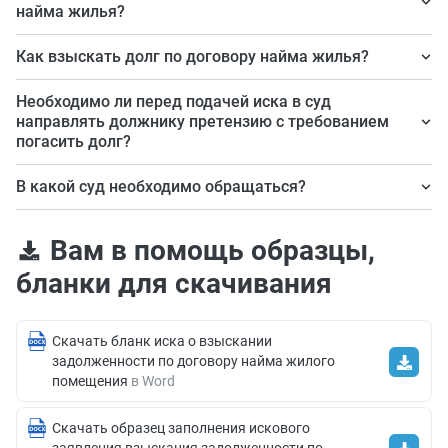
найма жилья?
Долг по арендной плате, оплате коммунальных услуг,
Как взыскать долг по договору найма жилья?
причиненных убытков или неосновательного
Задолженность взыскивается в судебном порядке.
обогащения.
Необходимо ли перед подачей иска в суд
направлять должнику претензию с требованием
погасить долг?
Обязательное досудебное урегулирование спора и
В какой суд необходимо обращаться?
направление претензии для данной категории дел не
В зависимости от исковых требований — в районный
предусмотрены. Вы можете направить претензию
Вам в помощь образцы,
или мировой суд по месту жительства ответчика.
должнику по своему желанию.
бланки для скачивания
Скачать бланк иска о взыскании
задолженности по договору найма жилого
помещения
в Word
Скачать образец заполнения искового