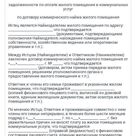
задолженности по оплате жилого помещения и коммунальных
услуг
по договору коммерческого найма жилого помещения
Истец является Наймодателем жилого помещения по адресу:
________________________, что подтверждается
__________________________ (документами, подтверждающими
полномочия Наймодателя; нахождение помещения в
собственности, хозяйственном ведении или оперативном
управлении и т.п.).
Между Истцом (Наймодателем) и Ответчиком (Нанимателем)
заключен договор коммерческого найма жилого помещения от
«___»__________ ____ г. № _____, что подтверждается
________________ (договором, актом приема-передачи жилого
помещения, решением уполномоченного органа о
предоставлении жилого помещения и т.п.).
Ответчик и члены его семьи проживают в указанном жилом
помещении, что подтверждается ________________________
(копией финансового лицевого счета, выпиской из домовой
книги, единым жилищным документом, актом осмотра жилого
помещения и т.п.).
По мнению Истца, Ответчик и проживающие совместно с ним
члены его семьи непрерывно, в течение более шести месяцев
подряд с «___»__________ ____ г. по «___»__________ ____ г. без
уважительных причин не вносят плату за жилое помещение и
коммунальные услуги, что подтверждается
______________________ (справкой (ведомостью) о финансовом
состоянии лицевого счета, единым жилищным документом,