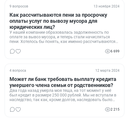
9 вопросов
13 ноября 2024
Как рассчитываются пени за просрочку
оплаты услуг по вывозу мусора для
юридических лиц?
У нашей компании образовалась задолженность по
оплате за вывоз мусора, и теперь стали начисляться
пени. Хотелось бы понять, как именно рассчитываются
эти пени для юридических лиц и на каком основании.
6 699
4 вопроса
12 марта 2024
Может ли банк требовать выплату кредита
умершего члена семьи от родственников?
Два года назад умерла моя теща, на тот момент у неё
был кредит в размере 250 000 рублей. Мы не вступали в
наследство, так как, кроме долгов, наследовать было
нечего. Сейчас банк обратился в суд с требованием
взыскать долг с моего тестя, у которого в собственности
2 215
остались квартира и автомобиль. Насколько законными
являются действия банка и какие шаги мы можем
предпринять, чтобы избежать выплаты этого долга?