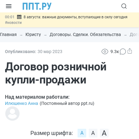
00:01
8 августа: важные документы, вступающие в силу сегодня
#новости
07.08
Подписан закон о блокировке продажи опасных товаров через
«Честный знак»
#новости
Главная
Юристу
Договоры. Сделки. Обязательства
Дог
07.08
Дистанционную работу беременных пропишут в ТК РФ
#новости
07.08
Госпошлину за устранение ошибок в документах предлагают
Опубликовано:
30 мар
2023
9.3к
отменить
#новости
07.08
Важно
Разработают единые критерии трудовых и ГПХ-
Договор розничной
отношений
#новости
купли-продажи
Над материалом работали:
Илюшенко Анна
(
Постоянный автор ppt.ru
)
Размер шрифта: