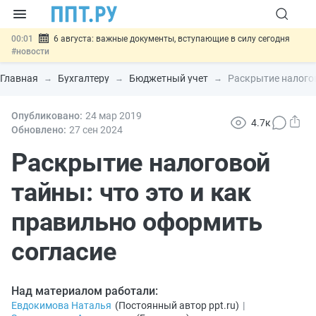
00:01
6 августа: важные документы, вступающие в силу сегодня
#новости
05.08
Обновили сообщения НПФ о договорах НПО и долгосрочных
сбережений
#новости
Главная
Бухгалтеру
Бюджетный учет
Раскрытие налогов
05.08
Мигрантам с судимостью запретят получать ВНЖ и
гражданство: закон подписан
#новости
05.08
Опубликовано:
Систему страхования вкладов распространили на электронные
24 мар
2019
4.7к
кошельки
#новости
Обновлено:
27 сен
2024
05.08
Важно
Подписан закон об упрощении госзакупок по 44-ФЗ
#новости
Раскрытие налоговой
тайны: что это и как
правильно оформить
согласие
Над материалом работали:
Евдокимова Наталья
(
Постоянный автор ppt.ru
)
|