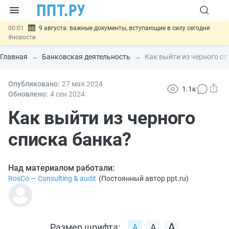
00:01
9 августа: важные документы, вступающие в силу сегодня
#новости
07.08
Подписан закон о блокировке продажи опасных товаров через
«Честный знак»
#новости
Главная
Банковская деятельность
Как выйти из черного сп
07.08
Дистанционную работу беременных пропишут в ТК РФ
#новости
07.08
Опубликовано:
Госпошлину за устранение ошибок в документах предлагают
27 мая 2024
1.1к
отменить
#новости
Обновлено:
4 сен
2024
07.08
Важно
Разработают единые критерии трудовых и ГПХ-
отношений
Как выйти из черного
#новости
списка банка?
Над материалом работали:
RosCo — Consulting & audit
(
Постоянный автор ppt.ru
)
Размер шрифта: