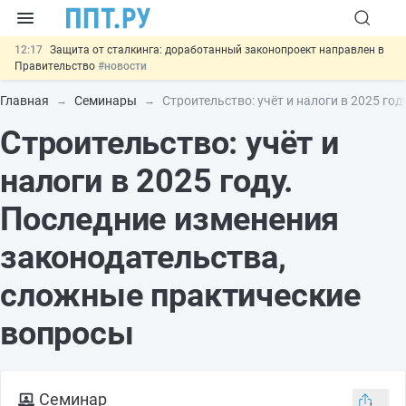
12:17
Защита от сталкинга: доработанный законопроект направлен в
Правительство
#новости
11:23
Минпромторг предлагает новые формы сертификата и
декларации о соответствии
#новости
Главная
Семинары
Строительство: учёт и налоги в 2025 г
10:09
Риск атак БПЛА можно учитывать при оценке профрисков
Строительство: учёт и
#новости
00:01
6 августа: важные документы, вступающие в силу сегодня
#новости
налоги в 2025 году.
05.08
Важно
Подписан закон об упрощении госзакупок по 44-ФЗ
#новости
Последние изменения
законодательства,
сложные практические
вопросы
Семинар