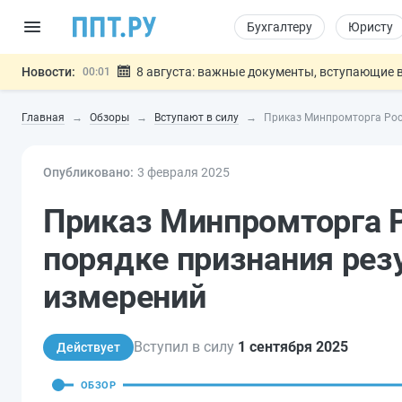
Бухгалтеру
Юристу
Новости:
8 августа: важные документы, вступающие в
00:01
Подписан закон о блокировке продажи опасны
07.08
Главная
Обзоры
Вступают в силу
Приказ Минпромторга Росс
Дистанционную работу беременных пропишут 
07.08
Госпошлину за устранение ошибок в документ
07.08
Опубликовано:
3 фев
раля
Разработают единые критерии труд
2025
07.08
Важно
Приказ Минпромторга Р
порядке признания рез
измерений
Вступил в силу
1 сентября 2025
Действует
ОБЗОР