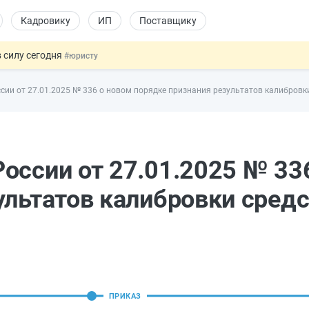
Кадровику
ИП
Поставщику
 силу сегодня
#юристу
х товаров через «Честный знак»
#юристу
ии от 27.01.2025 № 336 о новом порядке признания результатов калибровк
в ТК РФ
#кадровику
ах предлагают отменить
#физлицу
овых и ГПХ-отношений
#кадровику
оссии от 27.01.2025 № 33
ультатов калибровки сред
ПРИКАЗ