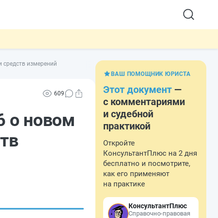
и средств измерений
ВАШ ПОМОЩНИК ЮРИСТА
Этот документ
—
609
с комментариями
и судебной
6 о новом
практикой
ств
Откройте
КонсультантПлюс на 2 дня
бесплатно и посмотрите,
как его применяют
на практике
КонсультантПлюс
Справочно-правовая