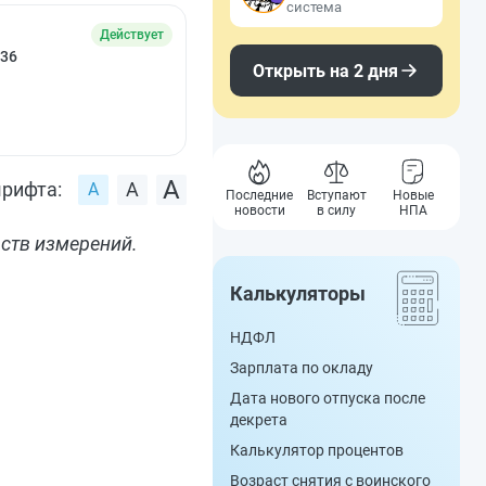
система
Действует
336
Открыть на 2 дня
рифта:
Последние
Вступают
Новые
новости
в силу
НПА
ств измерений.
Калькуляторы
НДФЛ
Зарплата по окладу
Дата нового отпуска после
декрета
Калькулятор процентов
Возраст снятия с воинского