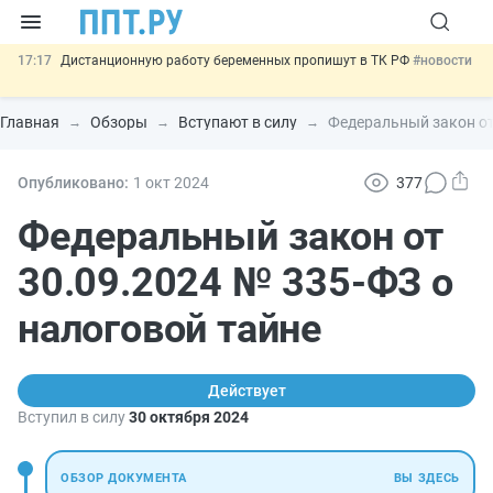
17:17
Дистанционную работу беременных пропишут в ТК РФ
#новости
16:02
Госпошлину за устранение ошибок в документах предлагают
отменить
#новости
Главная
Обзоры
Вступают в силу
Федеральный закон от
15:25
Изменят правила контроля за подрядчиками ИЖС с эскроу-
счетами
#новости
14:44
Минцифры предлагает запретить рассылку смс детям
#новости
Опубликовано:
1 окт
2024
377
11:31
Важно
Разработают единые критерии трудовых и ГПХ-
Федеральный закон от
отношений
#новости
30.09.2024 № 335-ФЗ о
налоговой тайне
Действует
Вступил в силу
30 октября 2024
ОБЗОР ДОКУМЕНТА
ВЫ ЗДЕСЬ