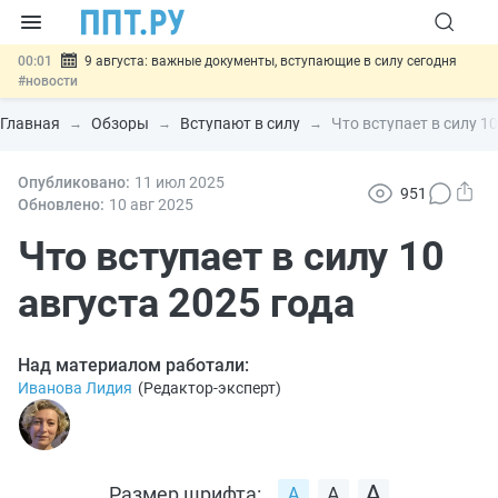
00:01
9 августа: важные документы, вступающие в силу сегодня
#новости
07.08
Подписан закон о блокировке продажи опасных товаров через
«Честный знак»
#новости
Главная
Обзоры
Вступают в силу
Что вступает в силу 10
07.08
Дистанционную работу беременных пропишут в ТК РФ
#новости
07.08
Опубликовано:
Госпошлину за устранение ошибок в документах предлагают
11 июл
2025
951
отменить
#новости
Обновлено:
10 авг
2025
07.08
Важно
Разработают единые критерии трудовых и ГПХ-
отношений
Что вступает в силу 10
#новости
августа 2025 года
Над материалом работали:
Иванова Лидия
(
Редактор-эксперт
)
Размер шрифта: