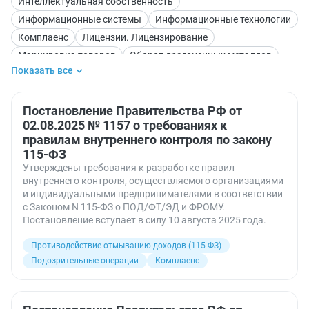
Интеллектуальная собственность
Информационные системы
Информационные технологии
Комплаенс
Лицензии. Лицензирование
Маркировка товаров
Оборот драгоценных металлов
Показать все
Подозрительные операции
Подтверждение соответствия
Проверки
Проектная документация
Противодействие отмыванию доходов (115-ФЗ)
Постановление Правительства РФ от
02.08.2025 № 1157 о требованиях к
Российские товары
правилам внутреннего контроля по закону
СРО — саморегулируемые организации
115-ФЗ
Статистическая отчетность
Цифровизация
Утверждены требования к разработке правил
Цифровой рубль
внутреннего контроля, осуществляемого организациями
и индивидуальными предпринимателями в соответствии
с Законом N 115-ФЗ о ПОД/ФТ/ЭД и ФРОМУ.
Постановление вступает в силу 10 августа 2025 года.
Противодействие отмыванию доходов (115-ФЗ)
Подозрительные операции
Комплаенс