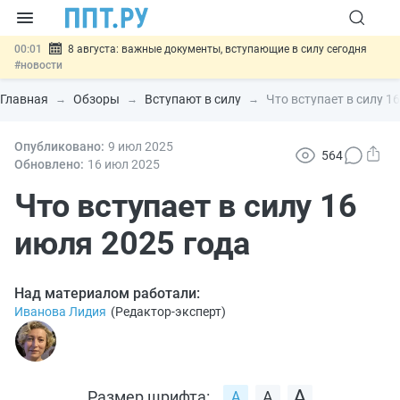
00:01
8 августа: важные документы, вступающие в силу сегодня
#новости
07.08
Подписан закон о блокировке продажи опасных товаров через
«Честный знак»
#новости
Главная
Обзоры
Вступают в силу
Что вступает в силу 1
07.08
Дистанционную работу беременных пропишут в ТК РФ
#новости
07.08
Опубликовано:
Госпошлину за устранение ошибок в документах предлагают
9 июл
2025
564
отменить
#новости
Обновлено:
16 июл
2025
07.08
Важно
Разработают единые критерии трудовых и ГПХ-
отношений
Что вступает в силу 16
#новости
июля 2025 года
Над материалом работали:
Иванова Лидия
(
Редактор-эксперт
)
Размер шрифта: