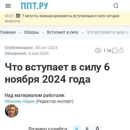
00:01
7 августа: важные документы, вступающие в силу сегодня
#новости
06.08
Минпромторг предложил запретить смешанные лоты
электроники в госзакупках
#новости
Главная
Обзоры
Вступают в силу
Что вступает в силу 6
06.08
Подписан указ об отмене спецрежима для вкладов физлиц из
недружественных стран
#новости
06.08
Опубликовано:
Возврат денег за риелторские услуги при недействительных
30 окт
2024
1.1к
сделках: инициатива
#новости
Обновлено:
6 ноя
2024
06.08
Важно
Обеспечительный платёж СПОТ могут заменить
банковской гарантией
Что вступает в силу 6
#новости
ноября 2024 года
Над материалом работали:
Иванова Лидия
(
Редактор-эксперт
)
Размер шрифта: