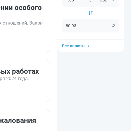
ении особого
х отношений. Закон
₽
Все валюты
вых работах
ря 2024 года.
бжалования