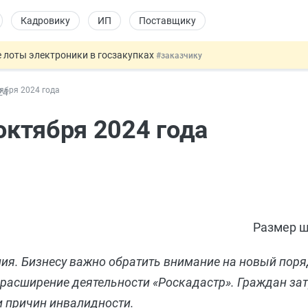
Кадровику
ИП
Поставщику
 лоты электроники в госзакупках
#заказчику
дов физлиц из недружественных стран
#бухгалтеру
тября 2024 года
24
йствительных сделках: инициатива
#юристу
 патента иностранцев за неуплату НДФЛ
#кадровику
 октября 2024 года
т заменить банковской гарантией
#бухгалтеру
Размер ш
ния. Бизнесу важно обратить внимание на новый пор
расширение деятельности «Роскадастр». Граждан зат
и причин инвалидности.