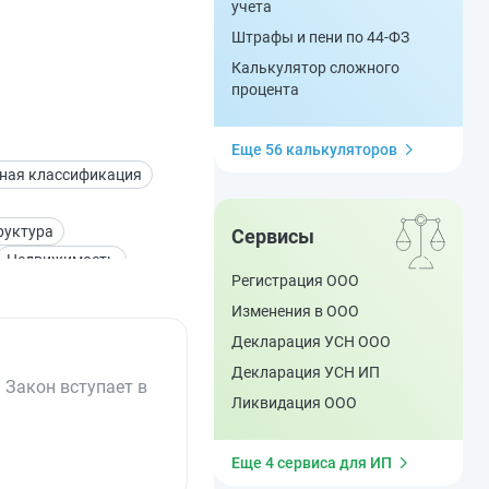
учета
Штрафы и пени по 44-ФЗ
Калькулятор сложного
процента
Еще 56 калькуляторов
ная классификация
руктура
Сервисы
Недвижимость
Регистрация ООО
Санкции
Изменения в ООО
рование
Финансы
Декларация УСН ООО
лектронные документы
Декларация УСН ИП
 Закон вступает в
Ликвидация ООО
Еще 4 сервиса для ИП