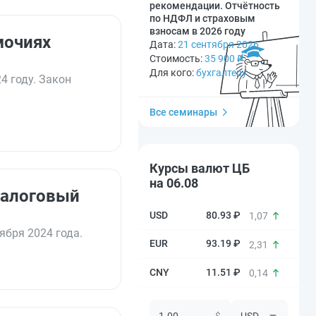
рекомендации. Отчётность
по НДФЛ и страховым
взносам в 2026 году
мочиях
Дата:
21 сентября 2026
Стоимость:
35 900
₽
Для кого:
бухгалтеру
4 году. Закон
Все семинары
Курсы валют ЦБ
на 06.08
Налоговый
80.93 ₽
1,07
ября 2024 года.
93.19 ₽
2,31
11.51 ₽
0,14
$