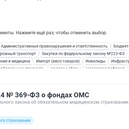
менты. Нажмите ещё раз, чтобы отменить выбор.
Административные правонарушения и ответственность
Бюджет
рожный транспорт
Закупки по федеральному закону №223-ФЗ
ние и медицина
Импорт (ввоз товаров)
Инвалиды
Инфраст
добавленную стоимость
Налоги и сборы
Налоговая реформа
ры
Промышленная безопасность
Регистрация недвижимости
ины
ФСС — Фонд социального страхования
Финансовое плани
спортные (вывозные) пошлины
Электронное правительство
Э
24 № 369-ФЗ о фондах ОМС
ьного закона об обязательном медицинском страховании.
ого страхования