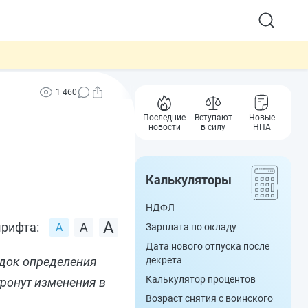
1 460
Последние
Вступают
Новые
новости
в силу
НПА
Калькуляторы
НДФЛ
рифта:
Зарплата по окладу
Дата нового отпуска после
ядок определения
декрета
Калькулятор процентов
ронут изменения в
Возраст снятия с воинского