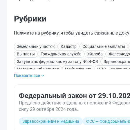
Рубрики
Нажмите на рубрику, чтобы увидеть связанные доку
Земельный участок
Кадастр
Социальные выплаты
Выплаты
Гражданская служба
Жалоба
Железнодо
Закупки по федеральному закону №44-ФЗ
Здравоохране
Материнский капитал
Мобилизация
НДС — налог на 
Показать все
Онлайн-банкинг
Платежи и переводы
Пошлины и сбо
Страховые взносы
Строительство
Таможенные пошл
Цифровые сервисы
Экология. Окружающая среда
Эк
Федеральный закон от 29.10.20
Электронные средства платежа
Продлено действие отдельных положений Федерал
силу 29 октября 2024 года.
Здравоохранение и медицина
ФСС — Фонд социальн