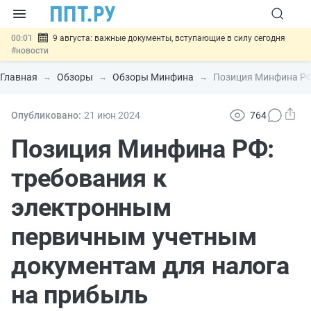
00:01
9 августа: важные документы, вступающие в силу сегодня
#новости
07.08
Подписан закон о блокировке продажи опасных товаров через
«Честный знак»
#новости
Главная
Обзоры
Обзоры Минфина
Позиция Минфина РФ
07.08
Дистанционную работу беременных пропишут в ТК РФ
#новости
07.08
Госпошлину за устранение ошибок в документах предлагают
Опубликовано:
21 июн
2024
764
отменить
#новости
07.08
Важно
Разработают единые критерии трудовых и ГПХ-
Позиция Минфина РФ:
отношений
#новости
требования к
электронным
первичным учетным
документам для налога
на прибыль