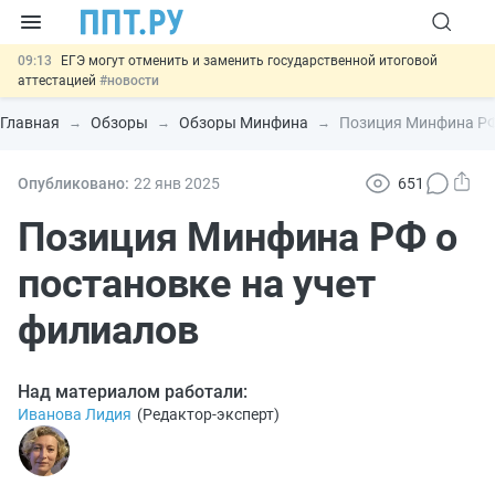
09:13
ЕГЭ могут отменить и заменить государственной итоговой
аттестацией
#новости
00:01
7 августа: важные документы, вступающие в силу сегодня
#новости
Главная
Обзоры
Обзоры Минфина
Позиция Минфина РФ 
06.08
Минпромторг предложил запретить смешанные лоты
электроники в госзакупках
#новости
06.08
Подписан указ об отмене спецрежима для вкладов физлиц из
Опубликовано:
22 янв
2025
651
недружественных стран
#новости
06.08
Важно
Обеспечительный платёж СПОТ могут заменить
Позиция Минфина РФ о
банковской гарантией
#новости
постановке на учет
филиалов
Над материалом работали:
Иванова Лидия
(
Редактор-эксперт
)