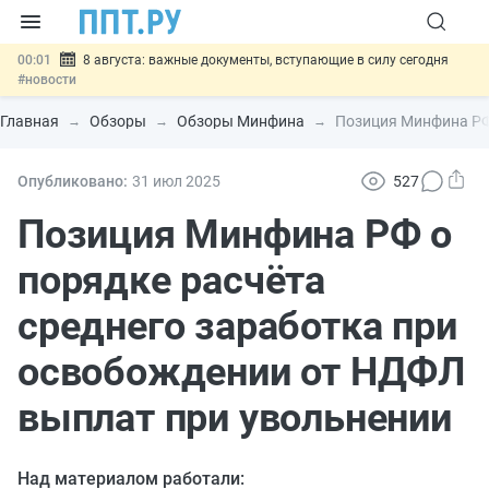
00:01
8 августа: важные документы, вступающие в силу сегодня
#новости
07.08
Подписан закон о блокировке продажи опасных товаров через
«Честный знак»
#новости
Главная
Обзоры
Обзоры Минфина
Позиция Минфина РФ 
07.08
Дистанционную работу беременных пропишут в ТК РФ
#новости
07.08
Госпошлину за устранение ошибок в документах предлагают
Опубликовано:
31 июл
2025
527
отменить
#новости
07.08
Важно
Разработают единые критерии трудовых и ГПХ-
Позиция Минфина РФ о
отношений
#новости
порядке расчёта
среднего заработка при
освобождении от НДФЛ
выплат при увольнении
Над материалом работали: