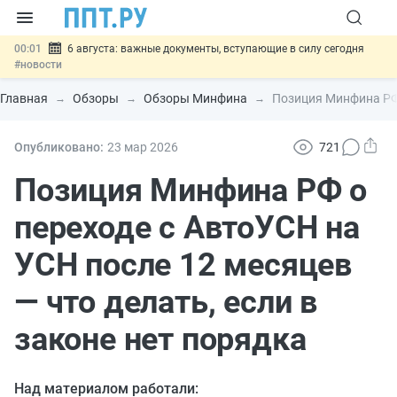
00:01
6 августа: важные документы, вступающие в силу сегодня
#новости
05.08
Обновили сообщения НПФ о договорах НПО и долгосрочных
сбережений
#новости
Главная
Обзоры
Обзоры Минфина
Позиция Минфина РФ 
05.08
Мигрантам с судимостью запретят получать ВНЖ и
гражданство: закон подписан
#новости
05.08
Систему страхования вкладов распространили на электронные
Опубликовано:
23 мар
2026
721
кошельки
#новости
05.08
Важно
Подписан закон об упрощении госзакупок по 44-ФЗ
Позиция Минфина РФ о
#новости
переходе с АвтоУСН на
УСН после 12 месяцев
— что делать, если в
законе нет порядка
Над материалом работали: