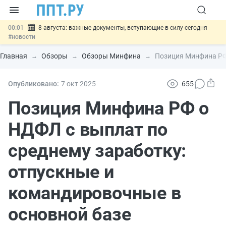
00:01
8 августа: важные документы, вступающие в силу сегодня
#новости
07.08
Подписан закон о блокировке продажи опасных товаров через
«Честный знак»
#новости
Главная
Обзоры
Обзоры Минфина
Позиция Минфина РФ 
07.08
Дистанционную работу беременных пропишут в ТК РФ
#новости
07.08
Госпошлину за устранение ошибок в документах предлагают
Опубликовано:
7 окт
2025
655
отменить
#новости
07.08
Важно
Разработают единые критерии трудовых и ГПХ-
Позиция Минфина РФ о
отношений
#новости
НДФЛ с выплат по
среднему заработку:
отпускные и
командировочные в
основной базе