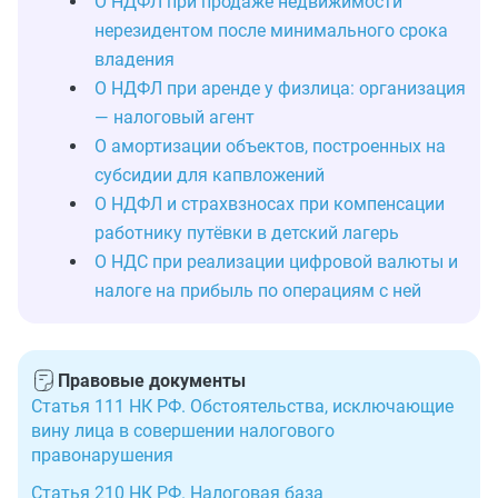
О НДФЛ при продаже недвижимости
нерезидентом после минимального срока
владения
О НДФЛ при аренде у физлица: организация
— налоговый агент
О амортизации объектов, построенных на
субсидии для капвложений
О НДФЛ и страхвзносах при компенсации
работнику путёвки в детский лагерь
О НДС при реализации цифровой валюты и
налоге на прибыль по операциям с ней
Правовые документы
Статья 111 НК РФ. Обстоятельства, исключающие
вину лица в совершении налогового
правонарушения
Статья 210 НК РФ. Налоговая база