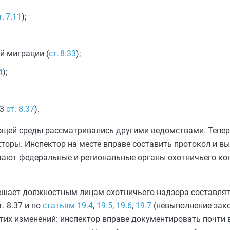
т. 7.11
);
й миграции (
ст. 8.33
);
4
);
 3
ст. 8.37
).
ающей среды рассматривались другими ведомствами. Тепе
торы. Инспектор на месте вправе составить протокол и вы
учают федеральные и региональные органы охотничьего ко
решает должностным лицам охотничьего надзора составля
т. 8.37 и по
статьям 19.4
,
19.5
,
19.6
,
19.7
(невыполнение зако
тих изменений: инспектор вправе документировать почти 