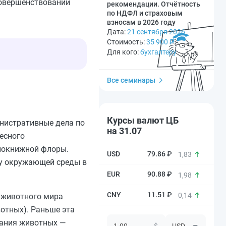
совершенствовании
рекомендации. Отчётность
по НДФЛ и страховым
взносам в 2026 году
Дата:
21 сентября 2026
Стоимость:
35 900
₽
Для кого:
бухгалтеру
Все семинары
Курсы валют ЦБ
инистративные дела по
на 31.07
лесного
снокнижной флоры.
79.86 ₽
1,83
ну окружающей среды в
90.88 ₽
1,98
11.51 ₽
0,14
 животного мира
вотных). Раньше эта
тания животных —
$