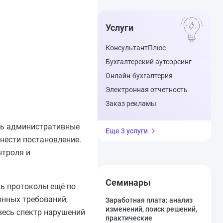
Услуги
КонсультантПлюс
Бухгалтерский аутсорсинг
Онлайн-бухгалтерия
Электронная отчетность
Заказ рекламы
рь административные
Еще 3 услуги
нести постановление.
нтроля и
Семинары
ть протоколы ещё по
нных требований,
Заработная плата: анализ
изменений, поиск решений,
весь спектр нарушений
практические