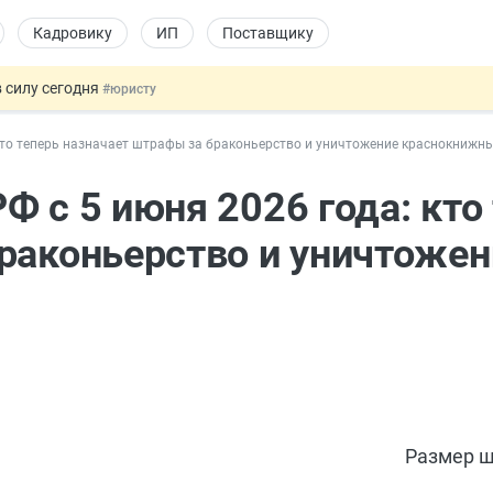
Кадровику
ИП
Поставщику
 силу сегодня
#юристу
долгосрочных сбережений
#бухгалтеру
кто теперь назначает штрафы за браконьерство и уничтожение краснокнижн
НЖ и гражданство: закон подписан
#физлицу
 на электронные кошельки
#бухгалтеру
 с 5 июня 2026 года: кто
купок по 44-ФЗ
#заказчику
раконьерство и уничтожен
Размер ш