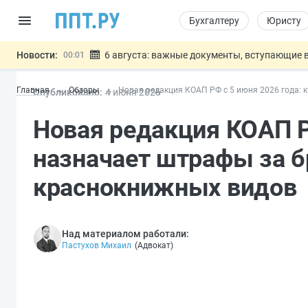
Бухгалтеру
Юристу
Новости:
6 августа: важные документы, вступающие в
00:01
Обновили сообщения НПФ о договорах НПО и 
05.08
Главная
Обзоры
Новая редакция КОАП РФ с 5 июня 2026 года: 
Опубликовано:
4 июн
я
2026
Мигрантам с судимостью запретят получать В
05.08
Систему страхования вкладов распространили
05.08
Новая редакция КОАП РФ
Подписан закон об упрощении госза
05.08
Важно
назначает штрафы за б
краснокнижных видов
Над материалом работали:
Пастухов Михаил
(
Адвокат
)