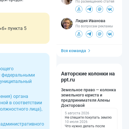
По размещению статей
Лидия Иванова
По вопросам рекламы
«б» пункта 5
Вся команда
яющего
Авторские колонки на
 с федеральными
ppt.ru
 муниципальный
Земельное право — колонка
земельного юриста и
ения) органа
предпринимателя Алены
ной в соответствии
Докторовой
олжностного лица),
5 августа 2026
Не спешите покупать землю
10 июля 2026
ю административного
Что нужно делать после