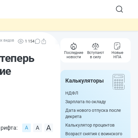
ых видов
1 154
Последние
Вступают
Новые
 теперь
новости
в силу
НПА
ие
Калькуляторы
НДФЛ
Зарплата по окладу
Дата нового отпуска после
декрета
Калькулятор процентов
рифта:
Возраст снятия с воинского