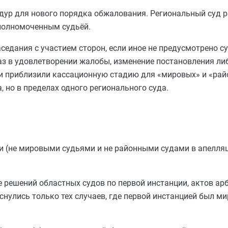
едур для нового порядка обжалования. Региональный суд 
уполномоченным судьёй.
едания с участием сторон, если иное не предусмотрено су
аз в удовлетворении жалобы, изменение постановления либ
 приблизили кассационную стадию для «мировых» и «рай
, но в пределах одного регионального суда.
 (не мировыми судьями и не районными судами в апелляц
 решений областных судов по первой инстанции, актов ар
улись только тех случаев, где первой инстанцией был мир