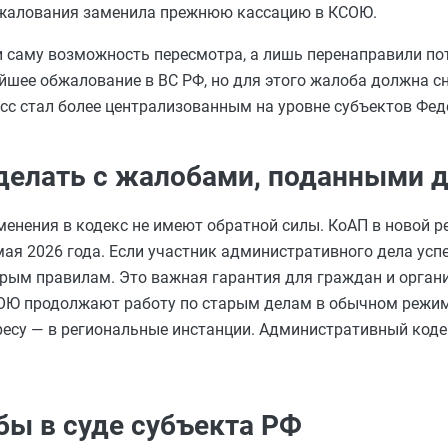
обжалования заменила прежнюю кассацию в КСОЮ.
 саму возможность пересмотра, а лишь перенаправили по
ейшее обжалование в ВС РФ, но для этого жалоба должна с
с стал более централизованным на уровне субъектов Фед
делать с жалобами, поданными д
енения в кодекс не имеют обратной силы. КоАП в новой 
мая 2026 года. Если участник административного дела усп
арым правилам. Это важная гарантия для граждан и органи
ОЮ продолжают работу по старым делам в обычном режиме
есу — в региональные инстанции. Административный коде
ы в суде субъекта РФ