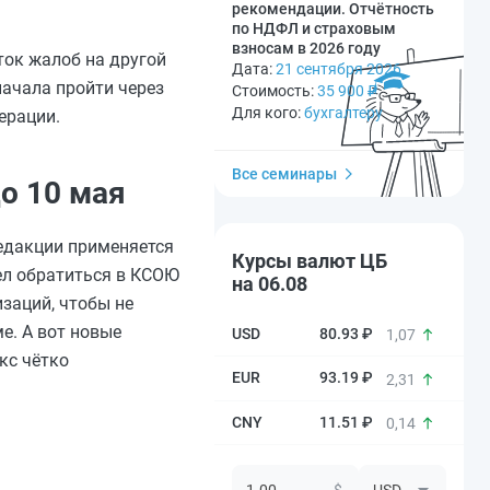
рекомендации. Отчётность
по НДФЛ и страховым
взносам в 2026 году
ток жалоб на другой
Дата:
21 сентября 2026
начала пройти через
Стоимость:
35 900
₽
Для кого:
бухгалтеру
ерации.
Все семинары
о 10 мая
редакции применяется
Курсы валют ЦБ
ел обратиться в КСОЮ
на 06.08
заций, чтобы не
. А вот новые
80.93 ₽
1,07
кс чётко
93.19 ₽
2,31
11.51 ₽
0,14
$