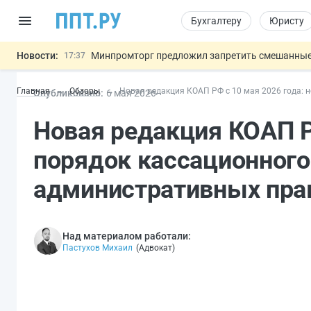
Бухгалтеру
Юристу
Новости:
Минпромторг предложил запретить смешанные
17:37
Подписан указ об отмене спецрежима для вкла
17:13
Главная
Обзоры
Новая редакция КОАП РФ с 10 мая 2026 года:
Опубликовано:
6 мая 2026
Возврат денег за риелторские услуги при неде
16:30
МВД запускает автоматическое аннулирование
15:51
Новая редакция КОАП Р
Обеспечительный платёж СПОТ могу
13:48
Важно
порядок кассационного
административных пра
Над материалом работали:
Пастухов Михаил
(
Адвокат
)