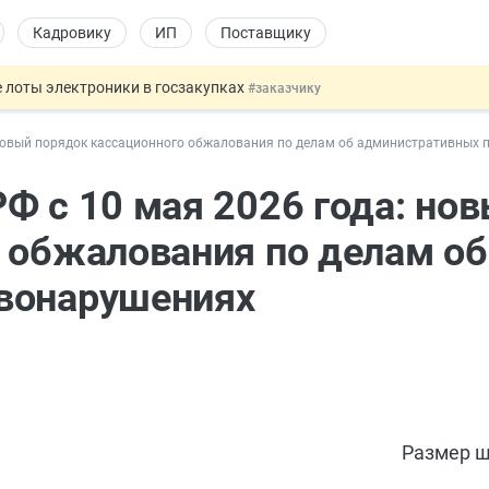
Кадровику
ИП
Поставщику
 лоты электроники в госзакупках
#заказчику
дов физлиц из недружественных стран
#бухгалтеру
 новый порядок кассационного обжалования по делам об административных
йствительных сделках: инициатива
#юристу
 патента иностранцев за неуплату НДФЛ
#кадровику
Ф с 10 мая 2026 года: но
т заменить банковской гарантией
#бухгалтеру
 обжалования по делам об
вонарушениях
Размер ш