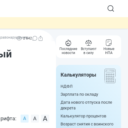
 правонарушениях
2 842
Последние
Вступают
Новые
вый
новости
в силу
НПА
Калькуляторы
НДФЛ
Зарплата по окладу
Дата нового отпуска после
декрета
Калькулятор процентов
рифта:
Возраст снятия с воинского