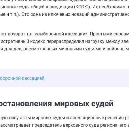
ационные суды общей юрисдикции (КСОЮ). Их необходимо 
ые и т.п.). Это одна из ключевых новаций административн
ают возврат т.н. «выборочной кассации». Простыми словам
нистративный кодекс перераспределил нагрузку между зв
ия для дел, рассмотренных мировыми судьями и районным
ыборочной кассацией
постановления мировых судей
нную силу акты мировых судей и апелляционные решения р
ссматривает председатель верховного суда региона, его з