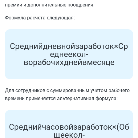
премии и дополнительные поощрения.
Формула расчета следующая:
С
р
е
д
н
и
й
д
н
е
в
н
о
й
з
а
р
а
б
о
т
о
к
×
С
р
е
д
н
е
е
к
о
л
-
в
о
р
а
б
о
ч
и
х
д
н
е
й
в
м
е
с
я
ц
е
Для сотрудников с суммированным учетом рабочего
времени применяется альтернативная формула:
С
р
е
д
н
и
й
ч
а
с
о
в
о
й
з
а
р
а
б
о
т
о
к
×
(
О
б
щ
е
е
к
о
л
-