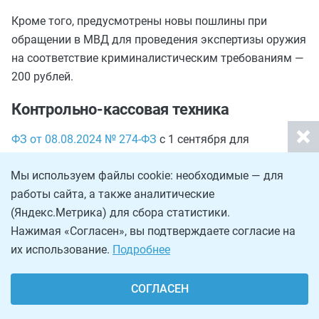
Кроме того, предусмотрены новы пошлины при
обращении в МВД для проведения экспертизы оружия
на соответствие криминалистическим требованиям —
200 рублей.
Контрольно-кассовая техника
ФЗ от 08.08.2024 № 274-ФЗ
с 1 сентября для
владельцев ККТ установлены в законодательстве
Мы используем файлы cookie: необходимые — для
новые возможности для взаимодействия с
работы сайта, а также аналитические
налоговыми органами по вопросам регистрации
(Яндекс.Метрика) для сбора статистики.
оборудования.
Нажимая «Согласен», вы подтверждаете согласие на
Новые способы подачи заявлений:
их использование.
Подробнее
Портал Госуслуг
— через личный кабинет
СОГЛАСЕН
предпринимателя или организации.
Изготовитель ККТ — напрямую через