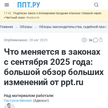
17:42
Подписан закон о блокировке продажи опасных товаров через
«Честный знак»
#новости
17:17
Дистанционную работу беременных пропишут в ТК РФ
#новости
Главная
Обзоры
Обзоры законодательства, судебной практ
16:02
Госпошлину за устранение ошибок в документах предлагают
отменить
#новости
15:25
Изменят правила контроля за подрядчиками ИЖС с эскроу-
Опубликовано:
28 авг
2025
3к
счетами
#новости
11:31
Важно
Разработают единые критерии трудовых и ГПХ-
Что меняется в законах
отношений
#новости
с сентября 2025 года:
большой обзор больших
изменений от ppt.ru
Над материалом работали:
Пастухов Михаил
(
Адвокат
)