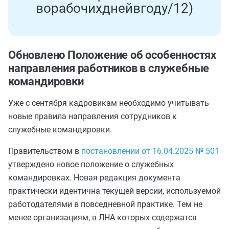
в
о
р
а
б
о
ч
и
х
д
н
е
й
в
г
о
д
у
/
12
)
Обновлено Положение об особенностях
направления работников в служебные
командировки
Уже с сентября кадровикам необходимо учитывать
новые правила направления сотрудников к
служебные командировки.
Правительством в
постановлении от 16.04.2025 № 501
утверждено новое положение о служебных
командировках. Новая редакция документа
практически идентична текущей версии, используемой
работодателями в повседневной практике. Тем не
менее организациям, в ЛНА которых содержатся