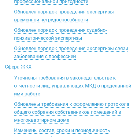
профессиональной пригодности
Обновлен порядок проведения экспертизы
временной нетрудоспособности
Обновлен порядок проведения судебно-
психиатрической экспертизы
Обновлен порядок проведения экспертизы связи
заболевания с профессией
Сфера ЖКХ
Уточнены требования в законодательстве к
отчетности лиц, управляющих МКД о проделанной
ими работе
Обновлены требования к оформлению протокола
общего собрания собственников помещений в
многоквартирном доме
Изменены состав, сроки и периодичность