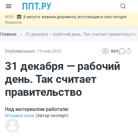
00:01
8 августа: важные документы, вступающие в силу сегодня
#новости
07.08
Подписан закон о блокировке продажи опасных товаров через
«Честный знак»
#новости
Главная
31 декабря — рабочий день. Так считает правительств
07.08
Дистанционную работу беременных пропишут в ТК РФ
#новости
07.08
Госпошлину за устранение ошибок в документах предлагают
Опубликовано:
19 янв
2023
869
отменить
#новости
07.08
Важно
Разработают единые критерии трудовых и ГПХ-
31 декабря — рабочий
отношений
#новости
день. Так считает
правительство
Над материалом работали:
Игошина Анна
(
Автор-эксперт
)