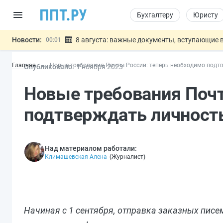
Бухгалтеру
Юристу
Новости:
8 августа: важные документы, вступающие в
00:01
Подписан закон о блокировке продажи опасны
07.08
Главная
Новые требования Почты России: теперь необходимо подт
Опубликовано:
1 ноя
бря
2023
Дистанционную работу беременных пропишут 
07.08
Госпошлину за устранение ошибок в документ
07.08
Новые требования Почт
Разработают единые критерии труд
07.08
Важно
подтверждать личность
Над материалом работали:
Климашевская Алена
(
Журналист
)
Начиная с 1 сентября, отправка заказных писе