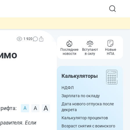
1 920
Последние
Вступают
Новые
димо
новости
в силу
НПА
Калькуляторы
НДФЛ
Зарплата по окладу
Дата нового отпуска после
рифта:
декрета
Калькулятор процентов
равителя. Если
Возраст снятия с воинского