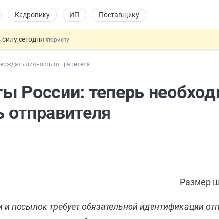
Кадровику
ИП
Поставщику
 силу сегодня
#юристу
х товаров через «Честный знак»
#юристу
верждать личность отправителя
в ТК РФ
#кадровику
ах предлагают отменить
#физлицу
ы России: теперь необхо
овых и ГПХ-отношений
#кадровику
 отправителя
Размер ш
м и посылок требует обязательной идентификации отп