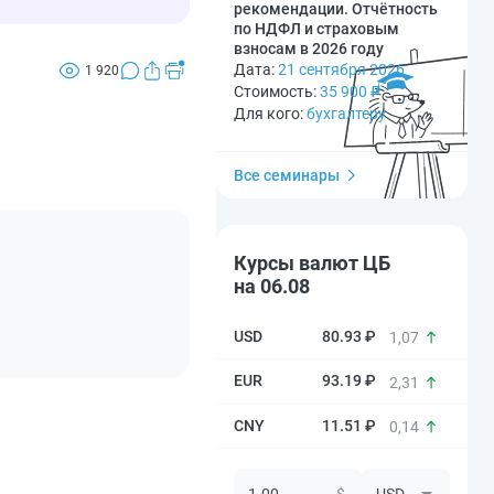
рекомендации. Отчётность
по НДФЛ и страховым
взносам в 2026 году
Дата:
21 сентября 2026
1 920
Стоимость:
35 900
₽
Для кого:
бухгалтеру
Все семинары
Курсы валют ЦБ
на 06.08
80.93 ₽
1,07
93.19 ₽
2,31
11.51 ₽
0,14
$