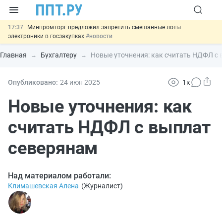
17:37
Минпромторг предложил запретить смешанные лоты
электроники в госзакупках
#новости
17:13
Подписан указ об отмене спецрежима для вкладов физлиц из
недружественных стран
#новости
Главная
Бухгалтеру
Новые уточнения: как считать НДФЛ с
16:30
Возврат денег за риелторские услуги при недействительных
сделках: инициатива
#новости
15:51
МВД запускает автоматическое аннулирование патента
Опубликовано:
24 июн
2025
1к
иностранцев за неуплату НДФЛ
#новости
13:48
Важно
Обеспечительный платёж СПОТ могут заменить
Новые уточнения: как
банковской гарантией
#новости
считать НДФЛ с выплат
северянам
Над материалом работали:
Климашевская Алена
(
Журналист
)