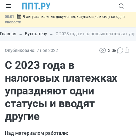
00:01
9 августа: важные документы, вступающие в силу сегодня
#новости
07.08
Подписан закон о блокировке продажи опасных товаров через
«Честный знак»
#новости
Главная
Бухгалтеру
С 2023 года в налоговых платежках упр
07.08
Дистанционную работу беременных пропишут в ТК РФ
#новости
07.08
Госпошлину за устранение ошибок в документах предлагают
Опубликовано:
7 ноя
2022
3.3к
отменить
#новости
07.08
Важно
Разработают единые критерии трудовых и ГПХ-
С 2023 года в
отношений
#новости
налоговых платежках
упраздняют одни
статусы и вводят
другие
Над материалом работали: