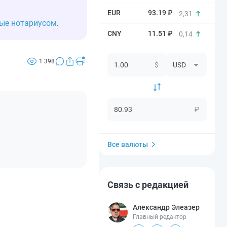
93.19 ₽
2,31
мые нотариусом
.
11.51 ₽
0,14
1 398
$
₽
Все валюты
Связь с редакцией
Александр Элеазер
Главный редактор