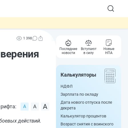
1 398
Последние
Вступают
Новые
оверения
новости
в силу
НПА
Калькуляторы
НДФЛ
Зарплата по окладу
Дата нового отпуска после
рифта:
декрета
Калькулятор процентов
боевых действий.
Возраст снятия с воинского