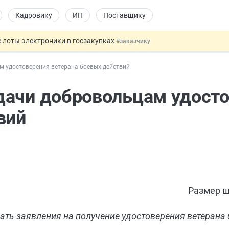
Кадровику
ИП
Поставщику
 лоты электроники в госзакупках
#заказчику
дов физлиц из недружественных стран
#бухгалтеру
 удостоверения ветерана боевых действий
йствительных сделках: инициатива
#юристу
 патента иностранцев за неуплату НДФЛ
#кадровику
дачи добровольцам удост
т заменить банковской гарантией
#бухгалтеру
вий
Размер ш
ать заявления на получение удостоверения ветерана 