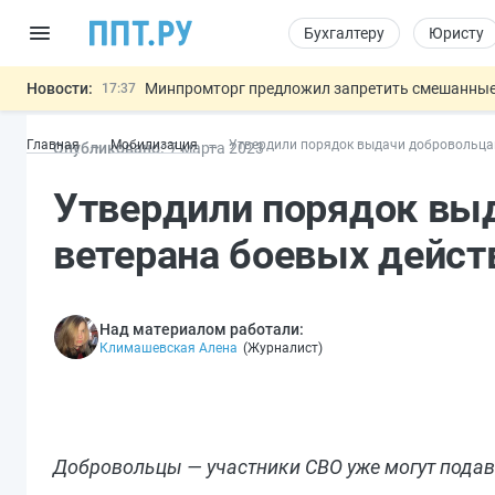
Бухгалтеру
Юристу
Новости:
Минпромторг предложил запретить смешанные
17:37
Подписан указ об отмене спецрежима для вкла
17:13
Главная
Мобилизация
Утвердили порядок выдачи добровольцам
Опубликовано:
7 мар
та
2023
Возврат денег за риелторские услуги при неде
16:30
МВД запускает автоматическое аннулирование
15:51
Утвердили порядок вы
Обеспечительный платёж СПОТ могу
13:48
Важно
ветерана боевых дейст
Над материалом работали:
Климашевская Алена
(
Журналист
)
Добровольцы — участники СВО уже могут подав