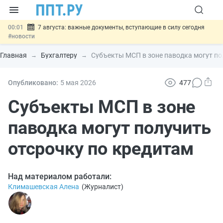
00:01
7 августа: важные документы, вступающие в силу сегодня
#новости
06.08
Минпромторг предложил запретить смешанные лоты
электроники в госзакупках
#новости
Главная
Бухгалтеру
Субъекты МСП в зоне паводка могут по
06.08
Подписан указ об отмене спецрежима для вкладов физлиц из
недружественных стран
#новости
06.08
Возврат денег за риелторские услуги при недействительных
Опубликовано:
5 мая 2026
477
сделках: инициатива
#новости
06.08
Важно
Обеспечительный платёж СПОТ могут заменить
Субъекты МСП в зоне
банковской гарантией
#новости
паводка могут получить
отсрочку по кредитам
Над материалом работали:
Климашевская Алена
(
Журналист
)