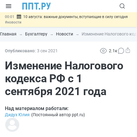
00:01
10 августа: важные документы, вступающие в силу сегодня
#новости
07.08
Подписан закон о блокировке продажи опасных товаров через
«Честный знак»
#новости
Главная
Бухгалтеру
Новости
Изменение Налогового коде
07.08
Дистанционную работу беременных пропишут в ТК РФ
#новости
07.08
Госпошлину за устранение ошибок в документах предлагают
Опубликовано:
3 сен
2021
2.1к
отменить
#новости
07.08
Важно
Разработают единые критерии трудовых и ГПХ-
Изменение Налогового
отношений
#новости
кодекса РФ с 1
сентября 2021 года
Над материалом работали:
Дидух Юлия
(
Постоянный автор ppt.ru
)