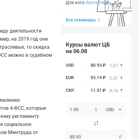
Для кого:
бухгалтеру
Все семинары
виду деятельности
ер, на 2019 год они
Курсы валют ЦБ
траслевых, то скидка
на 06.08
 ФСС можно в судебном
80.93 ₽
1,07
93.19 ₽
2,31
11.51 ₽
0,14
аявлению
тов 4-ФСС, которые
$
вному регламенту
ое социальное
зом Минтруда от
₽