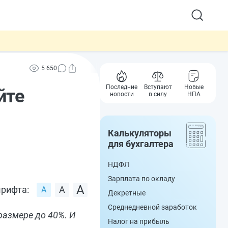
5 650
Последние
Вступают
Новые
йте
новости
в силу
НПА
Калькуляторы
для бухгалтера
НДФЛ
Зарплата по окладу
рифта:
Декретные
Среднедневной заработок
размере до 40%. И
Налог на прибыль