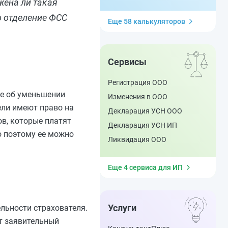
жена ли такая
о отделение ФСС
Еще 58 калькуляторов
Сервисы
Регистрация ООО
ие об уменьшении
Изменения в ООО
ели имеют право на
Декларация УСН ООО
ов, которые платят
Декларация УСН ИП
о поэтому ее можно
Ликвидация ООО
Еще 4 сервиса для ИП
Услуги
льности страхователя.
т заявительный