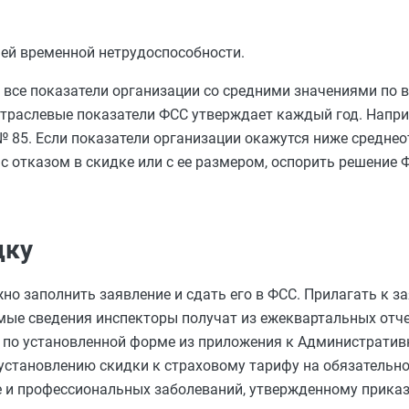
ней временной нетрудоспособности.
все показатели организации со средними значениями по 
отраслевые показатели ФСС утверждает каждый год. Наприм
 85. Если показатели организации окажутся ниже среднео
 с отказом в скидке или с ее размером, оспорить решение
дку
но заполнить заявление и сдать его в ФСС. Прилагать к з
мые сведения инспекторы получат из ежеквартальных отче
ь по установленной форме из приложения к Администрати
установлению скидки к страховому тарифу на обязательн
ве и профессиональных заболеваний, утвержденному прика