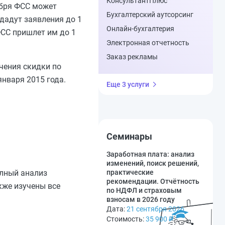
КонсультантПлюс
ября ФСС может
Бухгалтерский аутсорсинг
одадут заявления до 1
Онлайн-бухгалтерия
ФСС пришлет им до 1
Электронная отчетность
Заказ рекламы
учения скидки по
нваря 2015 года.
Еще 3 услуги
Семинары
Заработная плата: анализ
изменений, поиск решений,
олный анализ
практические
рекомендации. Отчётность
кже изучены все
по НДФЛ и страховым
взносам в 2026 году
Дата:
21 сентября 2026
Стоимость:
35 900
₽