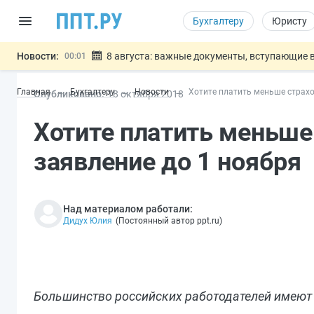
Бухгалтеру
Юристу
Новости:
8 августа: важные документы, вступающие в
00:01
Подписан закон о блокировке продажи опасны
07.08
Главная
Бухгалтеру
Новости
Хотите платить меньше страхо
Опубликовано:
18 окт
ября
2018
Дистанционную работу беременных пропишут 
07.08
Госпошлину за устранение ошибок в документ
07.08
Хотите платить меньше
Разработают единые критерии труд
07.08
Важно
заявление до 1 ноября
Над материалом работали:
Дидух Юлия
(
Постоянный автор ppt.ru
)
Большинство российских работодателей имеют 