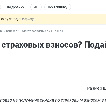
Кадровику
ИП
Поставщику
 силу сегодня
#юристу
х товаров через «Честный знак»
#юристу
вых взносов? Подайте заявление до 1 ноября
в ТК РФ
#кадровику
ах предлагают отменить
#физлицу
 страховых взносов? Пода
овых и ГПХ-отношений
#кадровику
Размер ш
право на получение скидки по страховым взносам в 