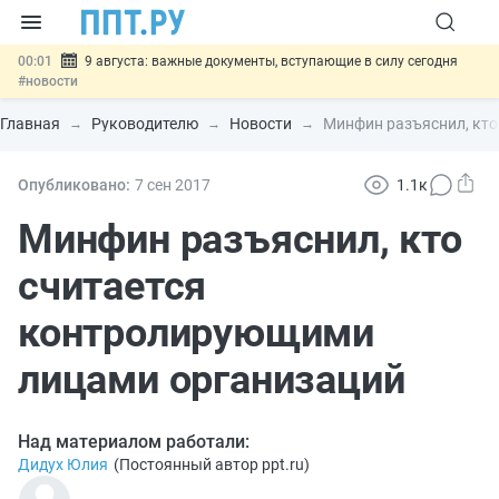
00:01
9 августа: важные документы, вступающие в силу сегодня
#новости
07.08
Подписан закон о блокировке продажи опасных товаров через
«Честный знак»
#новости
Главная
Руководителю
Новости
Минфин разъяснил, кт
07.08
Дистанционную работу беременных пропишут в ТК РФ
#новости
07.08
Госпошлину за устранение ошибок в документах предлагают
Опубликовано:
7 сен
2017
1.1к
отменить
#новости
07.08
Важно
Разработают единые критерии трудовых и ГПХ-
Минфин разъяснил, кто
отношений
#новости
считается
контролирующими
лицами организаций
Над материалом работали:
Дидух Юлия
(
Постоянный автор ppt.ru
)