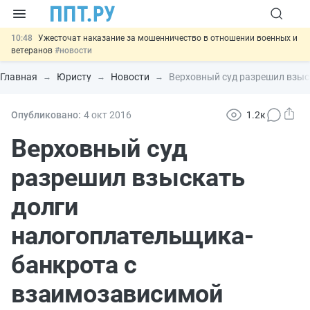
10:48
Ужесточат наказание за мошенничество в отношении военных и
ветеранов
#новости
10:00
Введут маркировку и идентификацию игроков в видеоиграх
#новости
Главная
Юристу
Новости
Верховный суд разрешил взыс
09:13
ЕГЭ могут отменить и заменить государственной итоговой
аттестацией
#новости
00:01
7 августа: важные документы, вступающие в силу сегодня
Опубликовано:
4 окт
2016
1.2к
#новости
06.08
Важно
Обеспечительный платёж СПОТ могут заменить
Верховный суд
банковской гарантией
#новости
разрешил взыскать
долги
налогоплательщика-
банкрота с
взаимозависимой